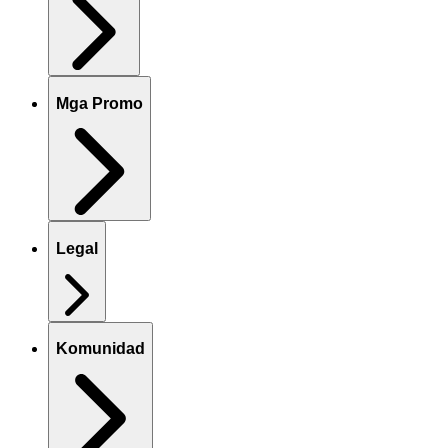
Mga Promo
Legal
Komunidad