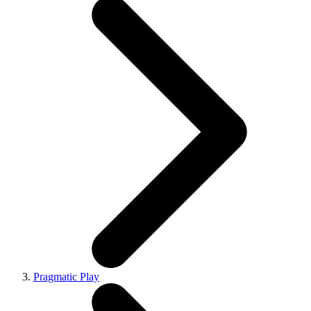
Pragmatic Play