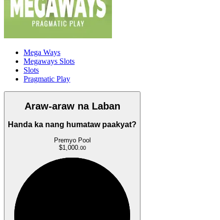
Mega Ways
Megaways Slots
Slots
Pragmatic Play
Araw-araw na Laban
Handa ka nang humataw paakyat?
Premyo
Pool
$
1
,
000
.
00