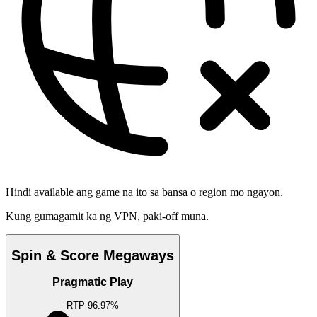
Hindi available ang game na ito sa bansa o region mo ngayon.
Kung gumagamit ka ng VPN, paki-off muna.
Spin & Score Megaways
Pragmatic Play
RTP
96.97%