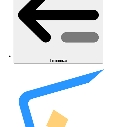
I-minimize