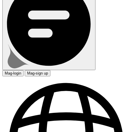
Mag-login
Mag-sign up