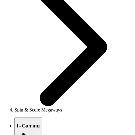
Spin & Score Megaways
I - Gaming