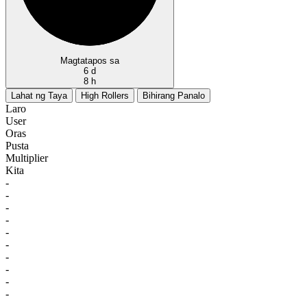
Magtatapos sa
6
d
8
h
Lahat ng Taya
High Rollers
Bihirang Panalo
Laro
User
Oras
Pusta
Multiplier
Kita
-
-
-
-
-
-
-
-
-
-
-