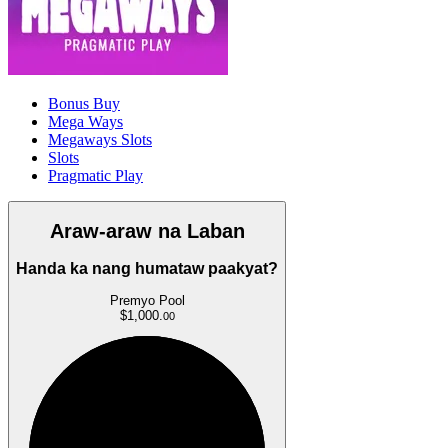
Bonus Buy
Mega Ways
Megaways Slots
Slots
Pragmatic Play
Araw-araw na Laban
Handa ka nang humataw paakyat?
Premyo
Pool
$
1
,
000
.
00