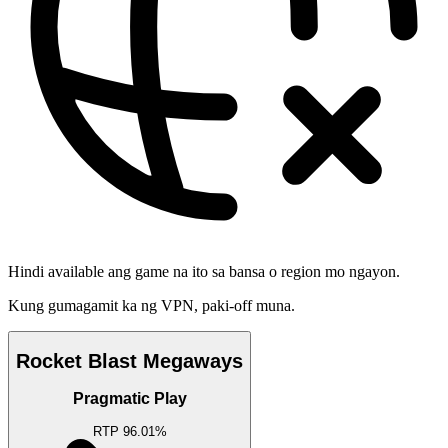
Hindi available ang game na ito sa bansa o region mo ngayon.
Kung gumagamit ka ng VPN, paki-off muna.
Rocket Blast Megaways
Pragmatic Play
RTP
96.01%