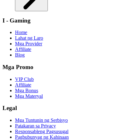
I - Gaming
Home
Lahat ng Laro
Mga Provider
Affiliate
Blog
Mga Promo
VIP Club
Affiliate
Mga Bonus
Mga Materyal
Legal
Mga Tuntunin ng Serbisyo
Patakaran sa Privacy
Responsableng Pagsusugal
Pagbubunyag ng Kahinaan