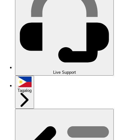
Live Support
Tagalog