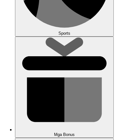
Sports
Mga Bonus