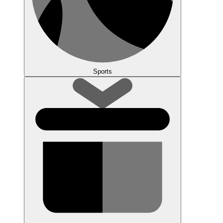
Sports