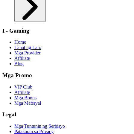
I - Gaming
Home
Lahat ng Laro
Mga Provider
Affiliate
Blog
Mga Promo
VIP Club
Affiliate
Mga Bonus
Mga Materyal
Legal
Mga Tuntunin ng Serbisyo
Patakaran sa Privacy