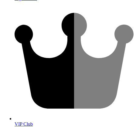
VIP Club