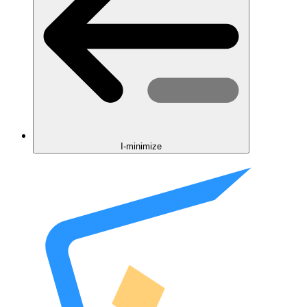
I-minimize