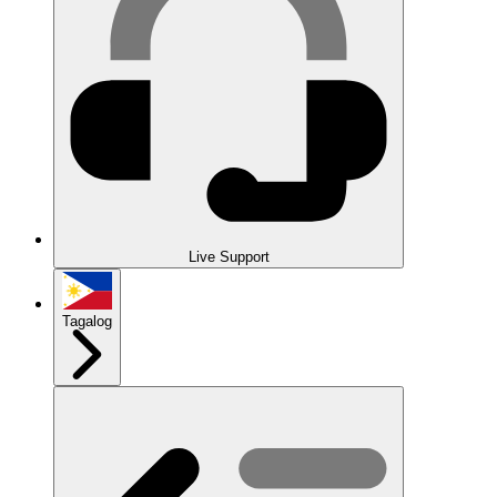
Live Support
Tagalog