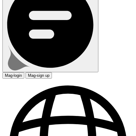
Mag-login
Mag-sign up