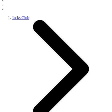
-
-
-
Jacks Club