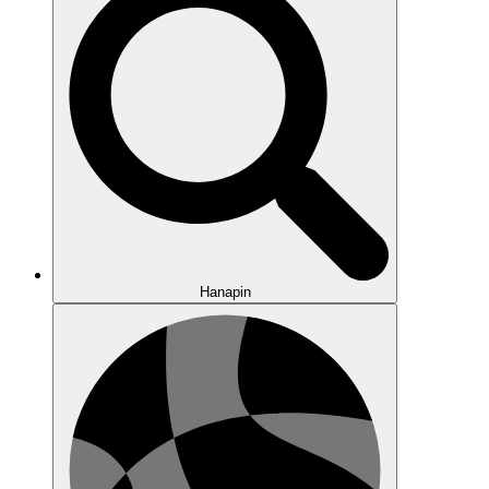
Hanapin