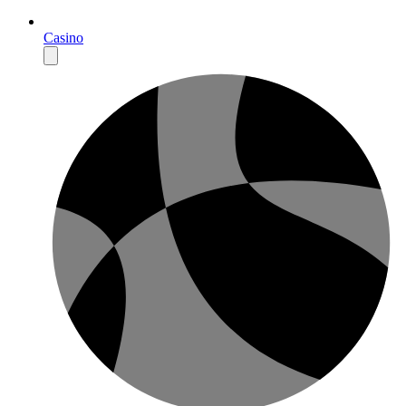
Casino