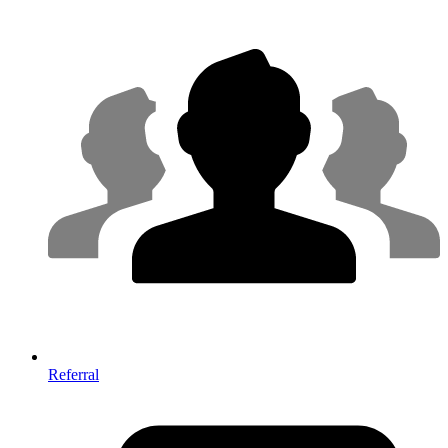
Referral