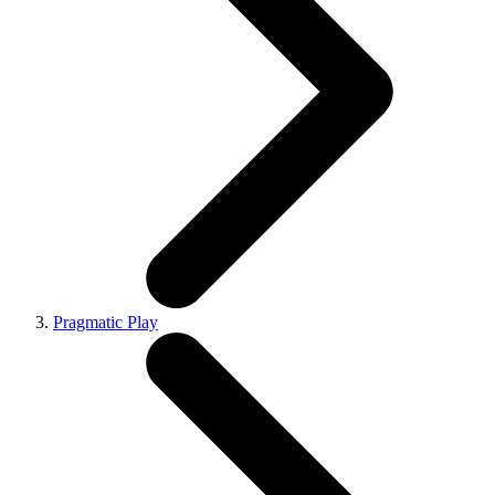
Pragmatic Play