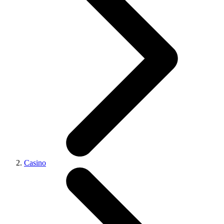
Casino