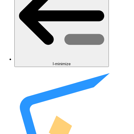
I-minimize