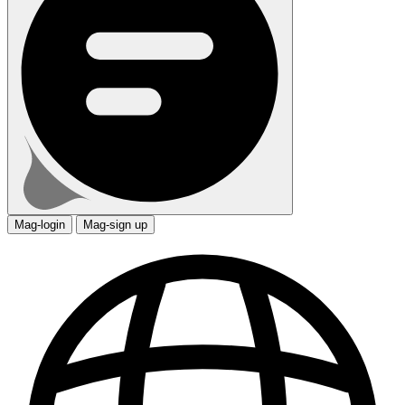
Mag-login
Mag-sign up