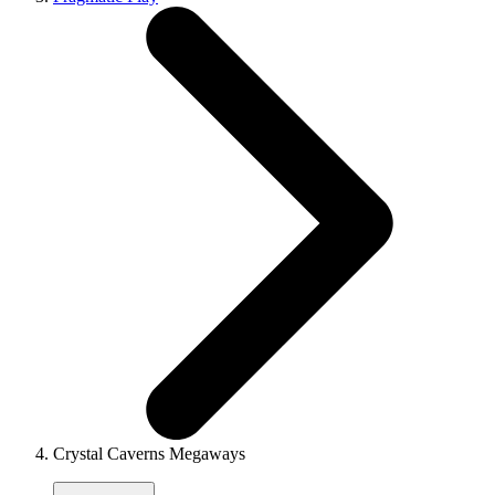
Crystal Caverns Megaways