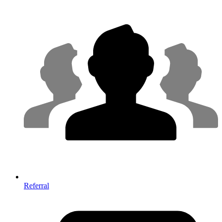
Referral