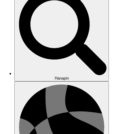
Hanapin