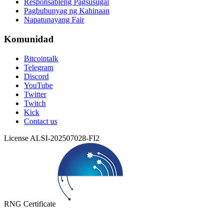
Responsableng Pagsusugal
Pagbubunyag ng Kahinaan
Napatunayang Fair
Komunidad
Bitcointalk
Telegram
Discord
YouTube
Twitter
Twitch
Kick
Contact us
License ALSI-202507028-FI2
RNG Certificate