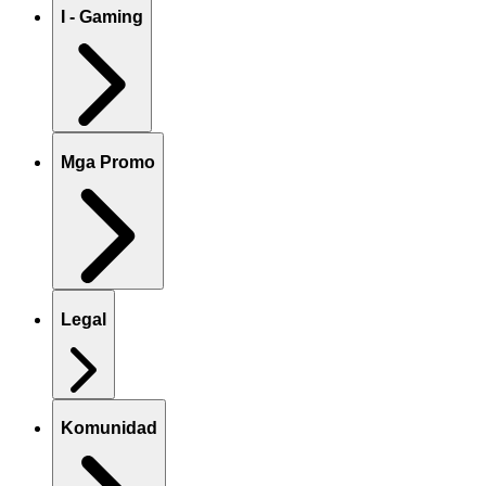
I - Gaming
Mga Promo
Legal
Komunidad