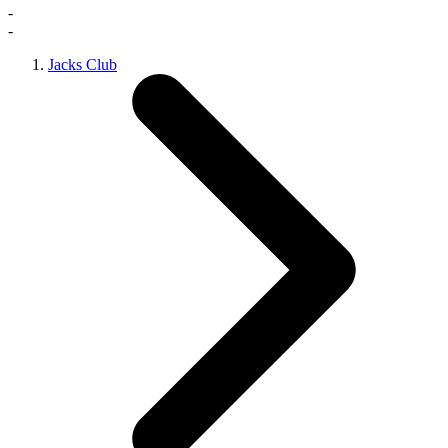
-
-
Jacks Club