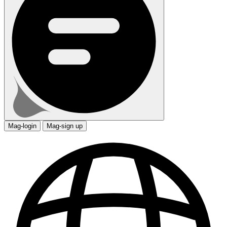
Mag-login
Mag-sign up