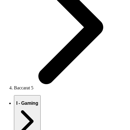
Baccarat 5
I - Gaming