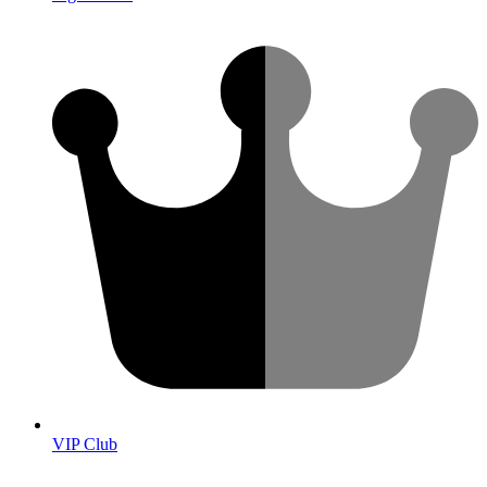
VIP Club