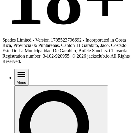
Spades Limited - Version 1785523796692 - Incorporated in Costa
Rica, Provincia 06 Puntarenas, Canton 11 Garabito, Jaco, Costado
Este De La Municipalidad De Garabito, Bufete Sanchez Chavarria.
Registration number: 3-102-920955. © 2026 jacksclub.io All Rights
Reserved.
Menu