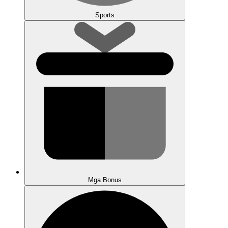
Sports
Mga Bonus