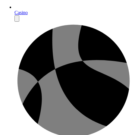
Casino