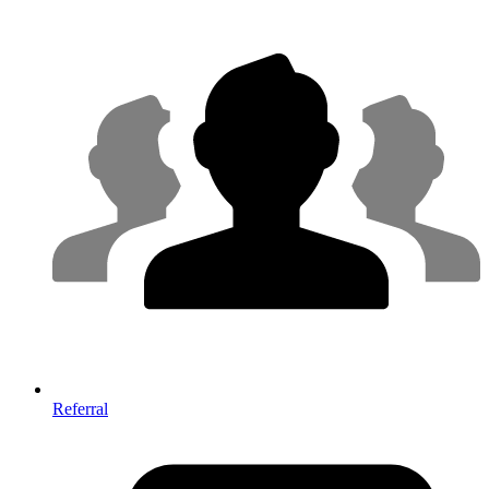
Referral