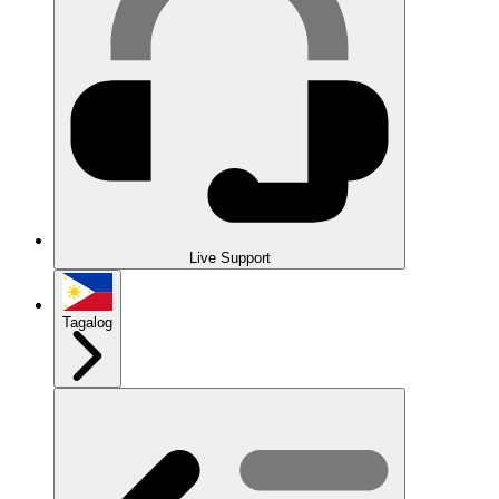
Live Support
Tagalog