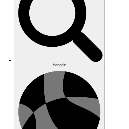
Hanapin