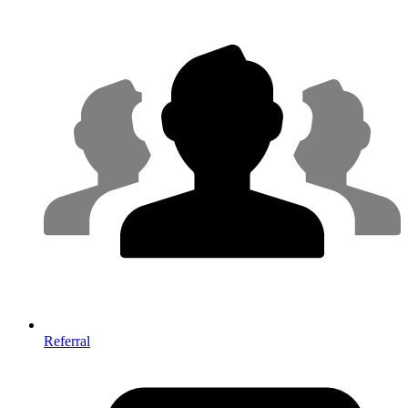
Referral