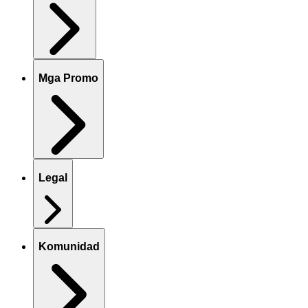
Mga Promo
Legal
Komunidad