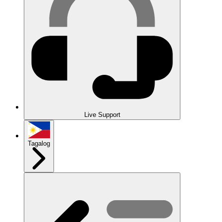
Live Support
Tagalog