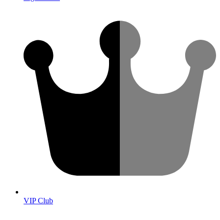
VIP Club