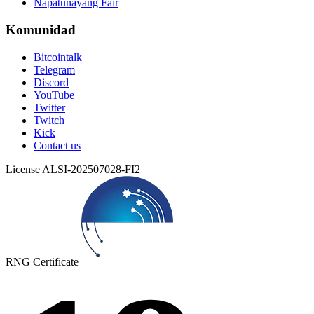
Napatunayang Fair
Komunidad
Bitcointalk
Telegram
Discord
YouTube
Twitter
Twitch
Kick
Contact us
License ALSI-202507028-FI2
RNG Certificate