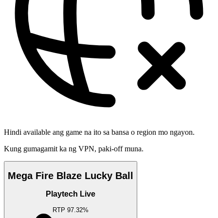
Hindi available ang game na ito sa bansa o region mo ngayon.
Kung gumagamit ka ng VPN, paki-off muna.
Mega Fire Blaze Lucky Ball
Playtech Live
RTP
97.32%