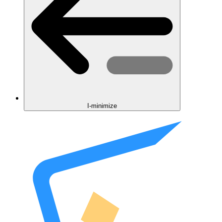
I-minimize