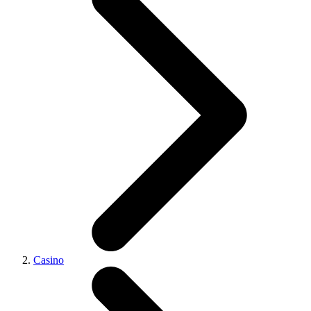
Casino