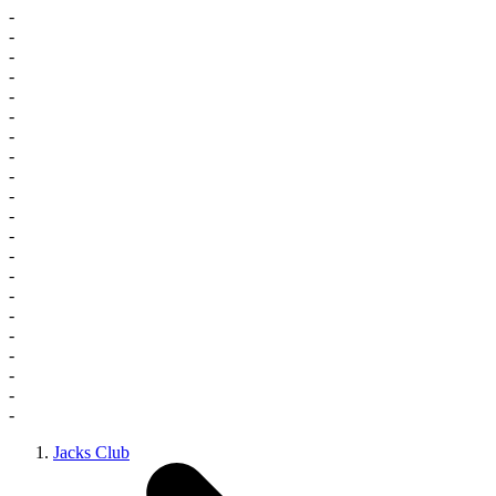
-
-
-
-
-
-
-
-
-
-
-
-
-
-
-
-
-
-
-
-
-
Jacks Club