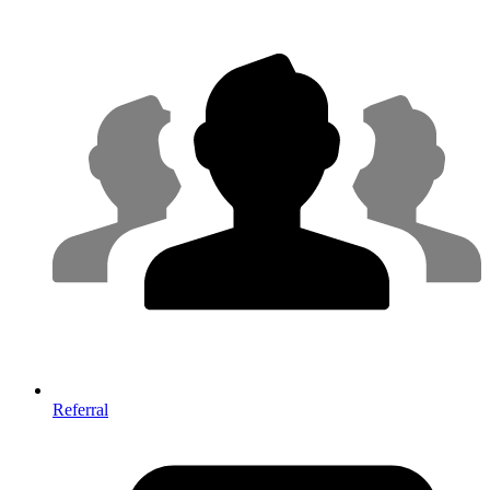
Referral