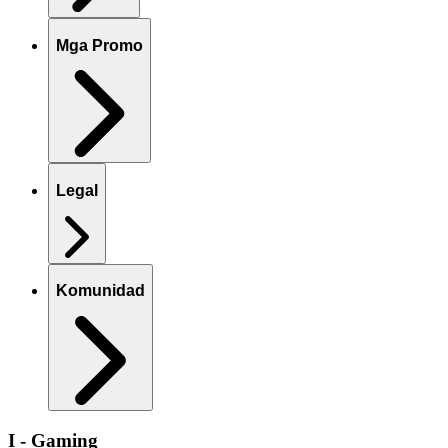
Mga Promo
Legal
Komunidad
I - Gaming