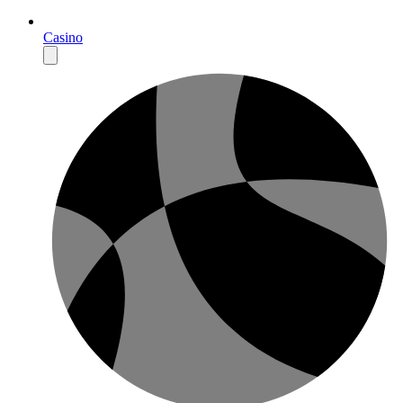
Casino