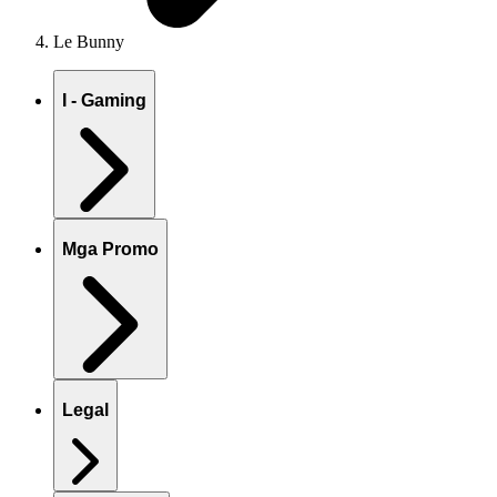
Le Bunny
I - Gaming
Mga Promo
Legal