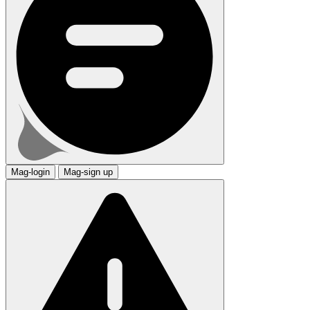
Mag-login
Mag-sign up