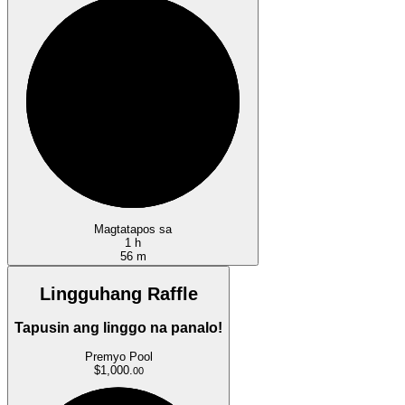
Magtatapos sa
1
h
56
m
Lingguhang Raffle
Tapusin ang linggo na panalo!
Premyo
Pool
$
1
,
000
.
00