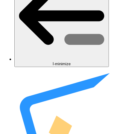
I-minimize