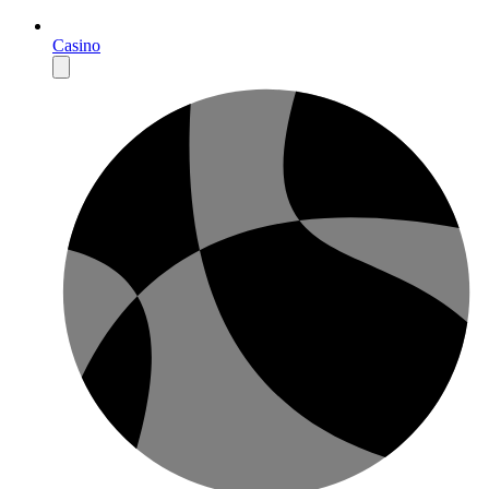
Casino