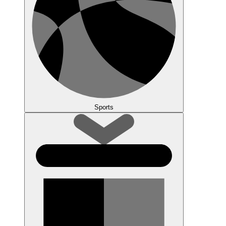
Sports