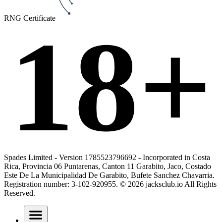
RNG Certificate
18+
Spades Limited - Version 1785523796692 - Incorporated in Costa
Rica, Provincia 06 Puntarenas, Canton 11 Garabito, Jaco, Costado
Este De La Municipalidad De Garabito, Bufete Sanchez Chavarria.
Registration number: 3-102-920955. © 2026 jacksclub.io All Rights
Reserved.