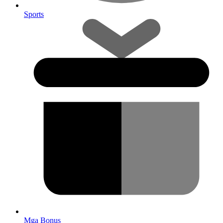
Sports
Mga Bonus