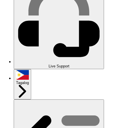
Live Support
Tagalog