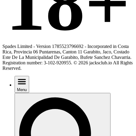
18+
Spades Limited - Version 1785523796692 - Incorporated in Costa
Rica, Provincia 06 Puntarenas, Canton 11 Garabito, Jaco, Costado
Este De La Municipalidad De Garabito, Bufete Sanchez Chavarria.
Registration number: 3-102-920955. © 2026 jacksclub.io All Rights
Reserved.
Menu