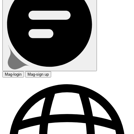
Mag-login
Mag-sign up