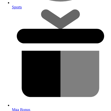
Sports
Mga Bonus