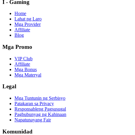
I - Gaming
Home
Lahat ng Laro
Mga Provider
Affiliate
Blog
Mga Promo
VIP Club
Affiliate
Mga Bonus
Mga Materyal
Legal
Mga Tuntunin ng Serbisyo
Patakaran sa Privacy
Responsableng Pagsusugal
Pagbubunyag ng Kahinaan
Napatunayang Fair
Komunidad