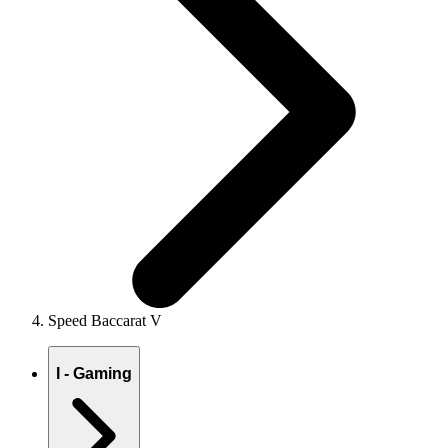
Speed Baccarat V
I - Gaming