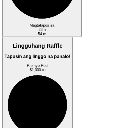
Magtatapos sa
23
h
54
m
Lingguhang Raffle
Tapusin ang linggo na panalo!
Premyo
Pool
$
1
,
000
.
00