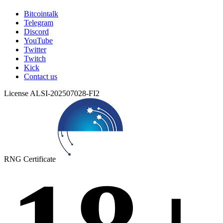
Bitcointalk
Telegram
Discord
YouTube
Twitter
Twitch
Kick
Contact us
License ALSI-202507028-FI2
RNG Certificate