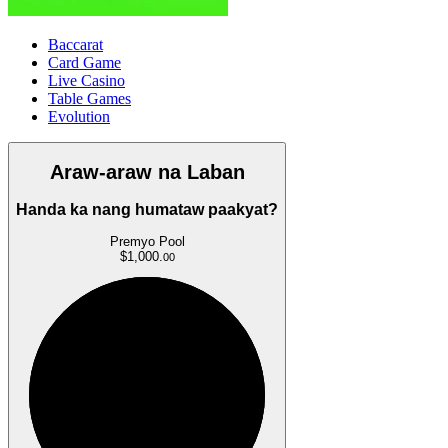
Baccarat
Card Game
Live Casino
Table Games
Evolution
Araw-araw na Laban
Handa ka nang humataw paakyat?
Premyo
Pool
$
1
,
000
.
00