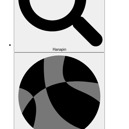
Hanapin