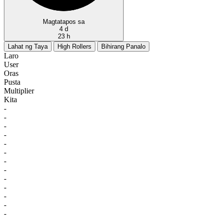
Magtatapos sa
4
d
23
h
Lahat ng Taya
High Rollers
Bihirang Panalo
Laro
User
Oras
Pusta
Multiplier
Kita
-
-
-
-
-
-
-
-
-
-
-
-
-