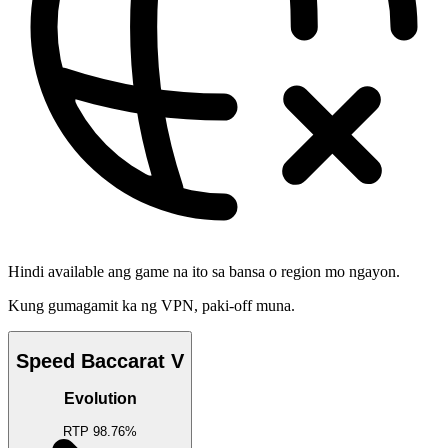
Hindi available ang game na ito sa bansa o region mo ngayon.
Kung gumagamit ka ng VPN, paki-off muna.
Speed Baccarat V
Evolution
RTP
98.76%