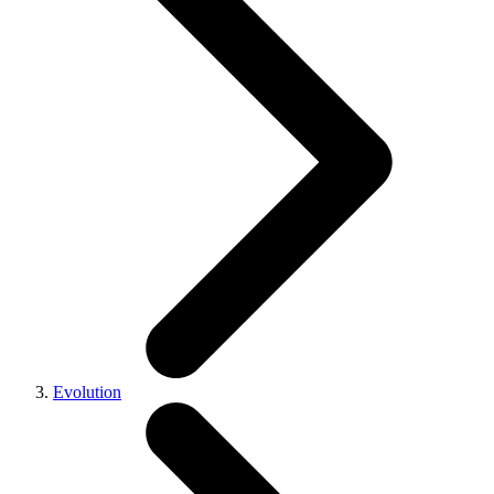
Evolution