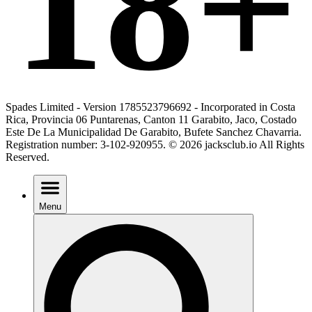
18+
Spades Limited - Version 1785523796692 - Incorporated in Costa
Rica, Provincia 06 Puntarenas, Canton 11 Garabito, Jaco, Costado
Este De La Municipalidad De Garabito, Bufete Sanchez Chavarria.
Registration number: 3-102-920955. © 2026 jacksclub.io All Rights
Reserved.
Menu