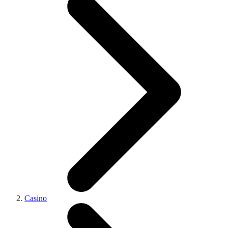
Casino