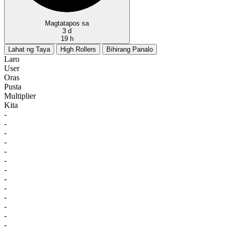
Magtatapos sa
3
d
19
h
Lahat ng Taya
High Rollers
Bihirang Panalo
Laro
User
Oras
Pusta
Multiplier
Kita
-
-
-
-
-
-
-
-
-
-
-
-
-