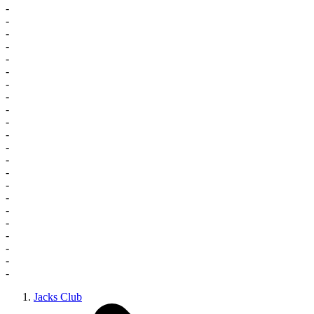
-
-
-
-
-
-
-
-
-
-
-
-
-
-
-
-
-
-
-
-
-
-
Jacks Club