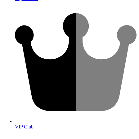
VIP Club