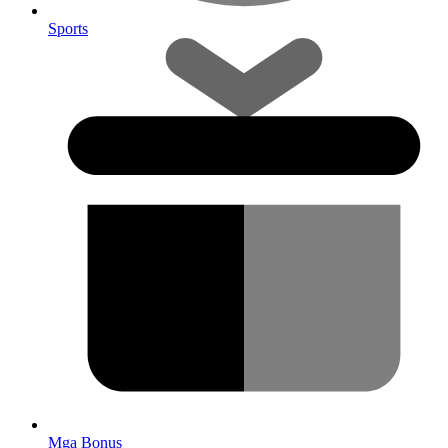
Sports
Mga Bonus