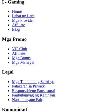
I - Gaming
Home
Lahat ng Laro
Mga Provider
Affiliate
Blog
Mga Promo
VIP Club
Affiliate
Mga Bonus
Mga Materyal
Legal
Mga Tuntunin ng Serbisyo
Patakaran sa Privacy
Responsableng Pagsusugal
Pagbubunyag ng Kahinaan
Napatunayang Fair
Komunidad