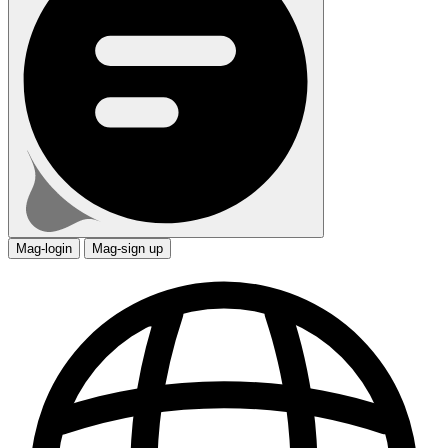
Mag-login
Mag-sign up