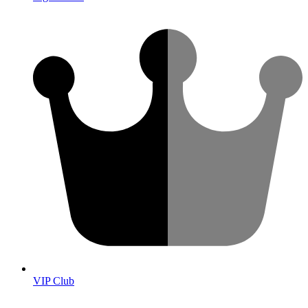
VIP Club