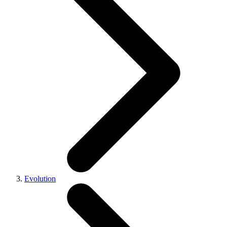
Evolution