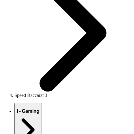
Speed Baccarat 3
I - Gaming