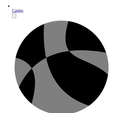
Casino