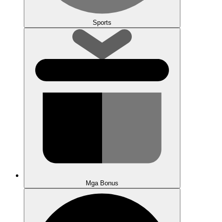
Sports
Mga Bonus