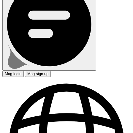
Mag-login
Mag-sign up