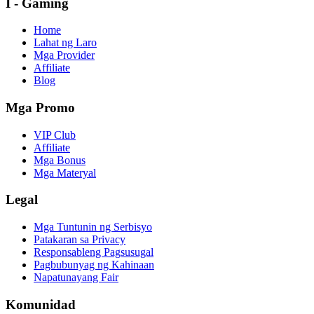
I - Gaming
Home
Lahat ng Laro
Mga Provider
Affiliate
Blog
Mga Promo
VIP Club
Affiliate
Mga Bonus
Mga Materyal
Legal
Mga Tuntunin ng Serbisyo
Patakaran sa Privacy
Responsableng Pagsusugal
Pagbubunyag ng Kahinaan
Napatunayang Fair
Komunidad