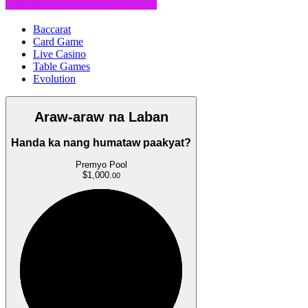
Baccarat
Card Game
Live Casino
Table Games
Evolution
Araw-araw na Laban
Handa ka nang humataw paakyat?
Premyo
Pool
$
1
,
000
.
00