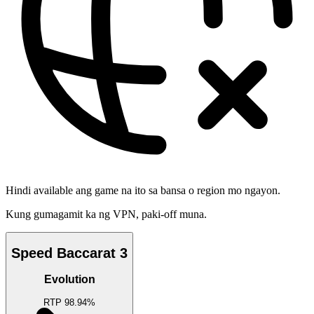
Hindi available ang game na ito sa bansa o region mo ngayon.
Kung gumagamit ka ng VPN, paki-off muna.
Speed Baccarat 3
Evolution
RTP
98.94%