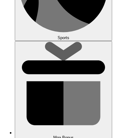
Sports
Mga Bonus