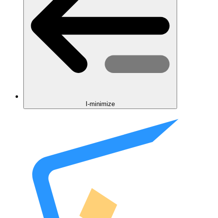
I-minimize