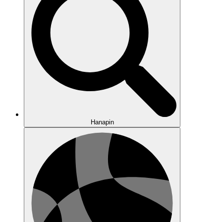
Hanapin