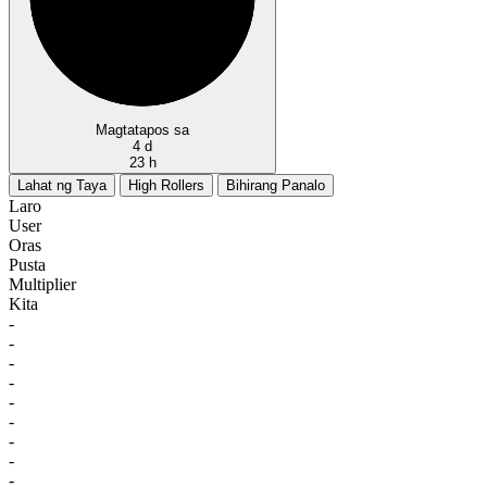
Magtatapos sa
4
d
23
h
Lahat ng Taya
High Rollers
Bihirang Panalo
Laro
User
Oras
Pusta
Multiplier
Kita
-
-
-
-
-
-
-
-
-