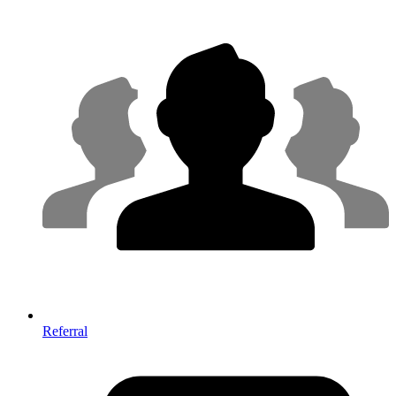
Referral