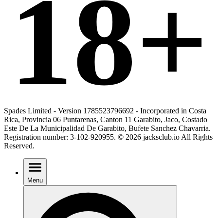
18+
Spades Limited - Version 1785523796692 - Incorporated in Costa
Rica, Provincia 06 Puntarenas, Canton 11 Garabito, Jaco, Costado
Este De La Municipalidad De Garabito, Bufete Sanchez Chavarria.
Registration number: 3-102-920955. © 2026 jacksclub.io All Rights
Reserved.
Menu