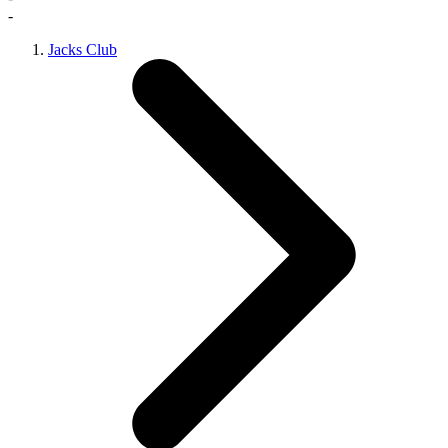
-
Jacks Club