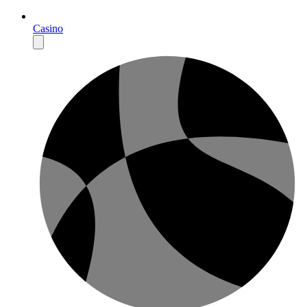
Casino