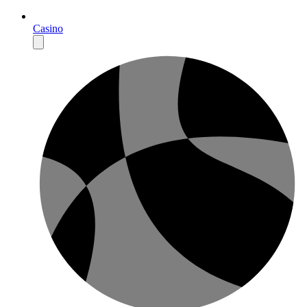
Casino