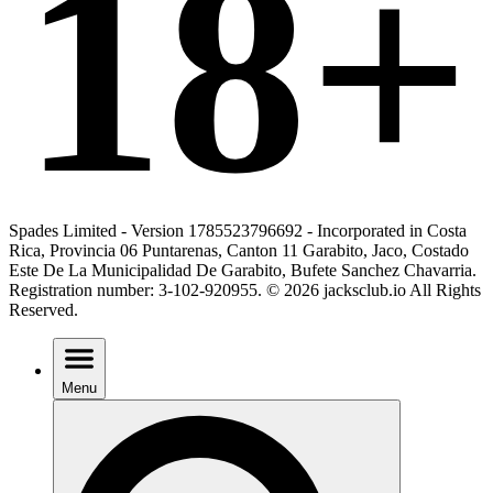
18+
Spades Limited - Version 1785523796692 - Incorporated in Costa
Rica, Provincia 06 Puntarenas, Canton 11 Garabito, Jaco, Costado
Este De La Municipalidad De Garabito, Bufete Sanchez Chavarria.
Registration number: 3-102-920955. © 2026 jacksclub.io All Rights
Reserved.
Menu