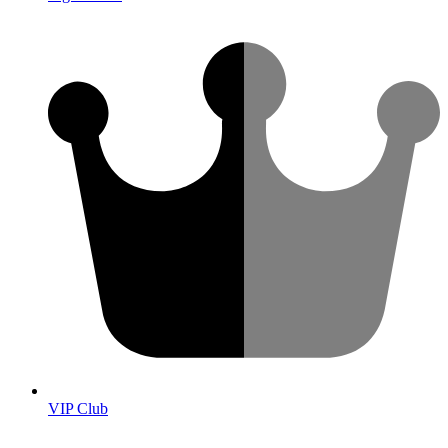
VIP Club