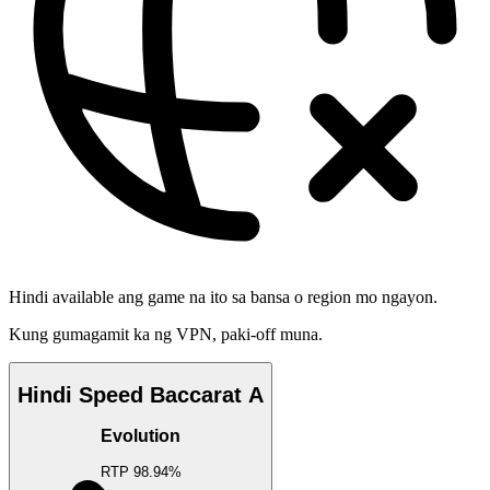
Hindi available ang game na ito sa bansa o region mo ngayon.
Kung gumagamit ka ng VPN, paki-off muna.
Hindi Speed Baccarat A
Evolution
RTP
98.94%