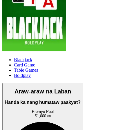
Blackjack
Card Game
Table Games
Boldplay
Araw-araw na Laban
Handa ka nang humataw paakyat?
Premyo
Pool
$
1
,
000
.
00