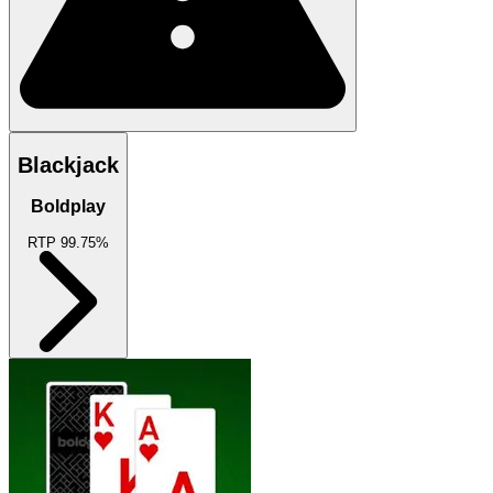
Blackjack
Boldplay
RTP
99.75%