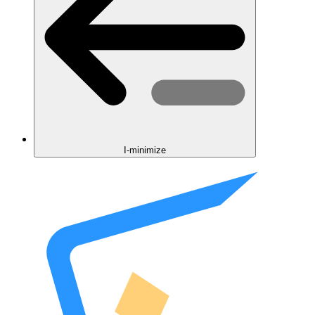
I-minimize