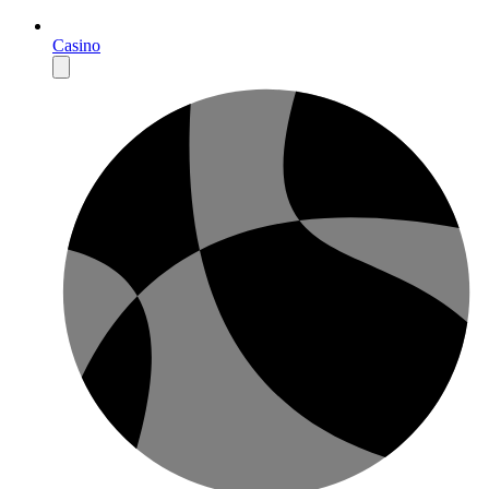
Casino