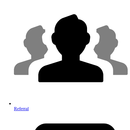
Referral