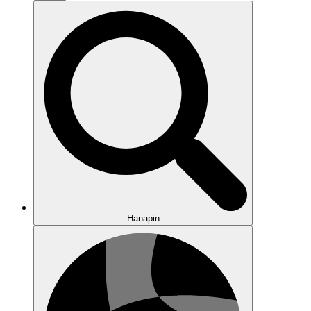
Hanapin