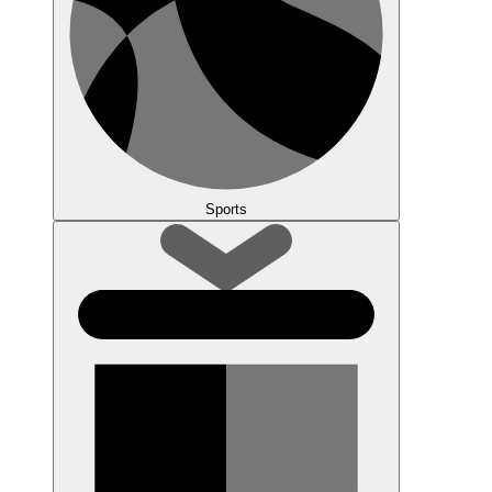
Sports