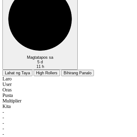
Magtatapos sa
5
d
11
h
Lahat ng Taya
High Rollers
Bihirang Panalo
Laro
User
Oras
Pusta
Multiplier
Kita
-
-
-
-
-