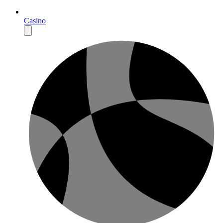
Casino