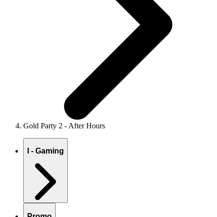
Gold Party 2 - After Hours
I - Gaming
Promo