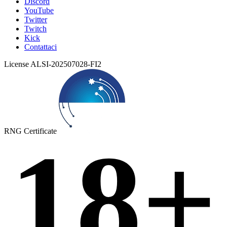
Discord
YouTube
Twitter
Twitch
Kick
Contattaci
License ALSI-202507028-FI2
RNG Certificate
18+