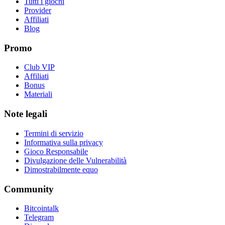
Tutti i giochi
Provider
Affiliati
Blog
Promo
Club VIP
Affiliati
Bonus
Materiali
Note legali
Termini di servizio
Informativa sulla privacy
Gioco Responsabile
Divulgazione delle Vulnerabilità
Dimostrabilmente equo
Community
Bitcointalk
Telegram