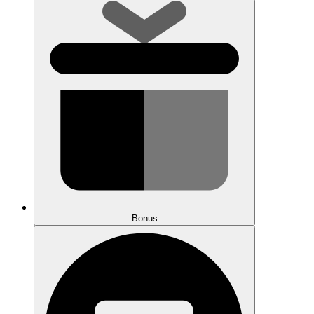
Bonus