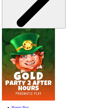
Bonus Buy