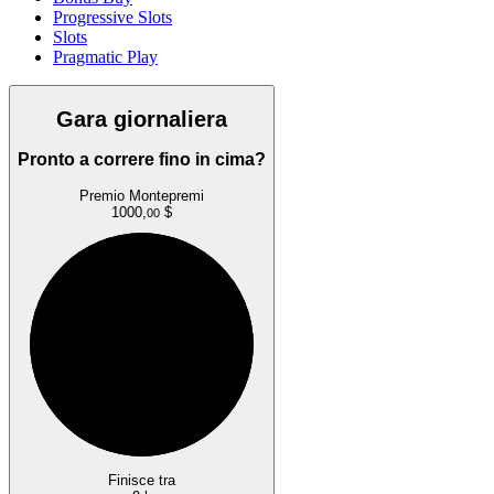
Progressive Slots
Slots
Pragmatic Play
Gara giornaliera
Pronto a correre fino in cima?
Premio
Montepremi
1000
,
$
00
Finisce tra