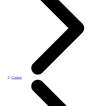
Casino