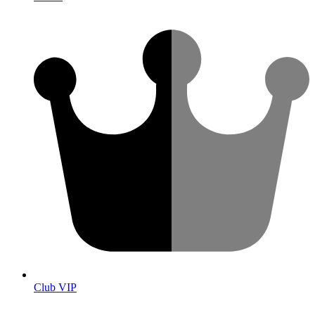
Club VIP