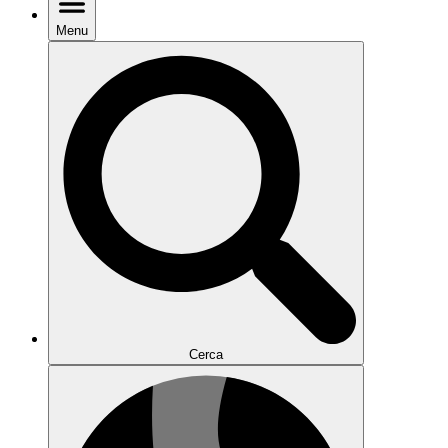
Menu
Cerca