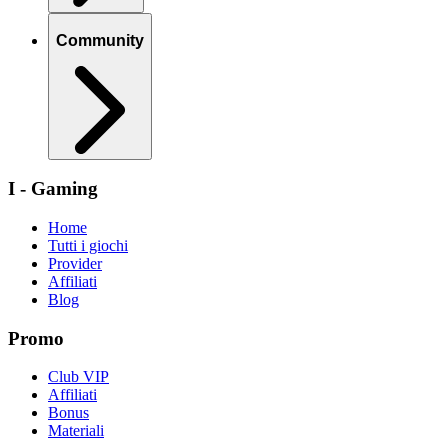
Community
I - Gaming
Home
Tutti i giochi
Provider
Affiliati
Blog
Promo
Club VIP
Affiliati
Bonus
Materiali