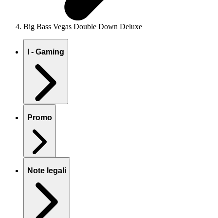
Big Bass Vegas Double Down Deluxe
I - Gaming
Promo
Note legali