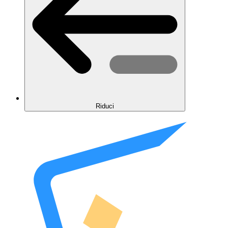
Riduci