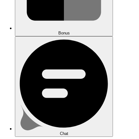
Bonus
Chat