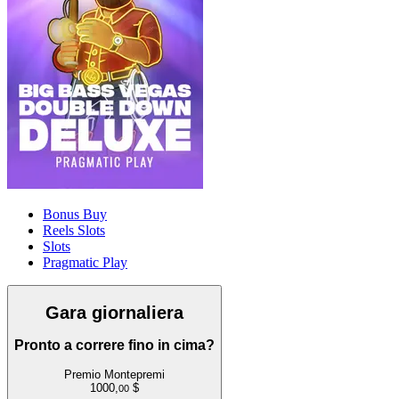
Bonus Buy
Reels Slots
Slots
Pragmatic Play
Gara giornaliera
Pronto a correre fino in cima?
Premio
Montepremi
1000
,
$
00