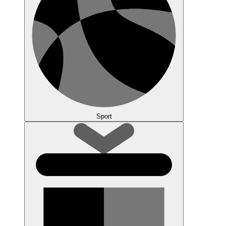
Sport