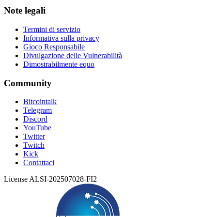
Note legali
Termini di servizio
Informativa sulla privacy
Gioco Responsabile
Divulgazione delle Vulnerabilità
Dimostrabilmente equo
Community
Bitcointalk
Telegram
Discord
YouTube
Twitter
Twitch
Kick
Contattaci
License ALSI-202507028-FI2