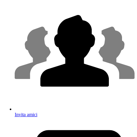
Invita amici