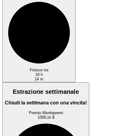
Finisce tra
18
h
14
m
Estrazione settimanale
Chiudi la settimana con una vincita!
Premio
Montepremi
1000
,
$
00