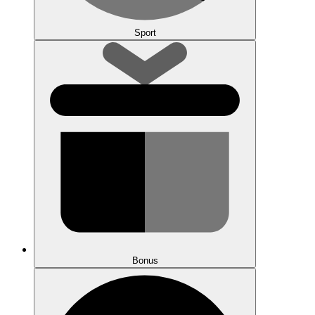
Sport
Bonus