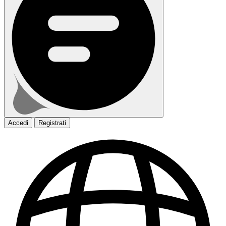
Accedi
Registrati