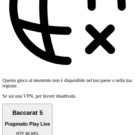
Questo gioco al momento non è disponibile nel tuo paese o nella tua
regione.
Se usi una VPN, per favore disattivala.
Baccarat 5
Pragmatic Play Live
RTP
98.94%