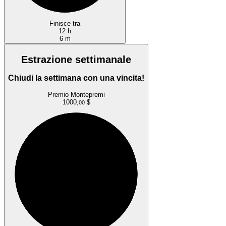
Finisce tra
12
h
6
m
Estrazione settimanale
Chiudi la settimana con una vincita!
Premio
Montepremi
1000
,
$
00