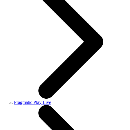
Pragmatic Play Live