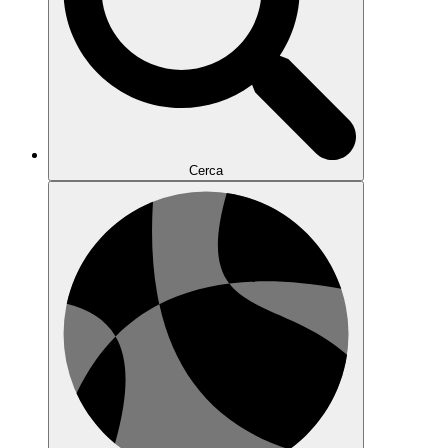
Cerca