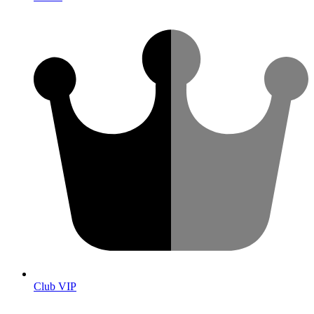
Club VIP