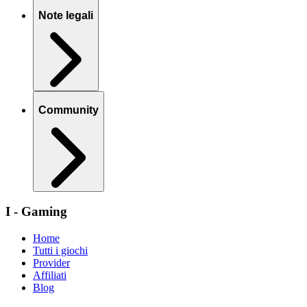
Note legali
Community
I - Gaming
Home
Tutti i giochi
Provider
Affiliati
Blog