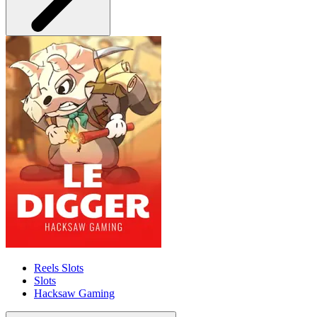
Reels Slots
Slots
Hacksaw Gaming