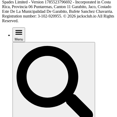
Spades Limited - Version 1785523796692 - Incorporated in Costa
Rica, Provincia 06 Puntarenas, Canton 11 Garabito, Jaco, Costado
Este De La Municipalidad De Garabito, Bufete Sanchez Chavarria.
Registration number: 3-102-920955. © 2026 jacksclub.io All Rights
Reserved.
Menu