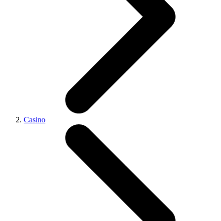
Casino