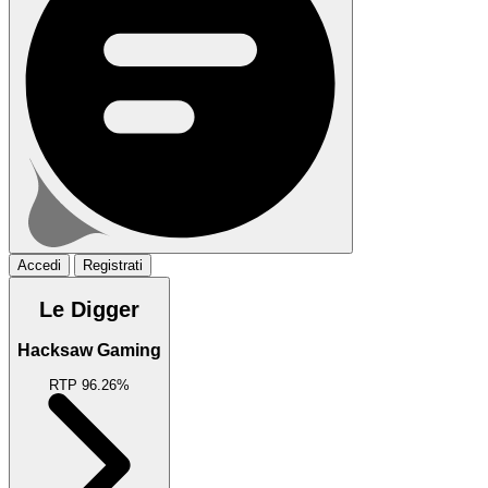
Accedi
Registrati
Le Digger
Hacksaw Gaming
RTP
96.26%