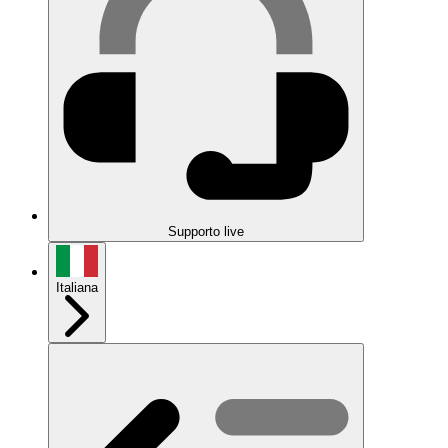
Supporto live
Italiana