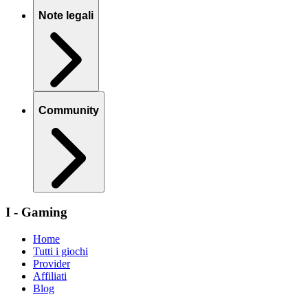
Note legali
Community
I - Gaming
Home
Tutti i giochi
Provider
Affiliati
Blog