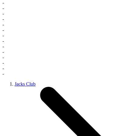
-
-
-
-
-
-
-
-
-
-
-
-
-
-
Jacks Club