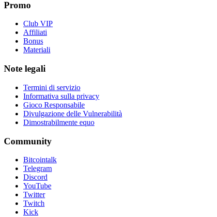
Promo
Club VIP
Affiliati
Bonus
Materiali
Note legali
Termini di servizio
Informativa sulla privacy
Gioco Responsabile
Divulgazione delle Vulnerabilità
Dimostrabilmente equo
Community
Bitcointalk
Telegram
Discord
YouTube
Twitter
Twitch
Kick