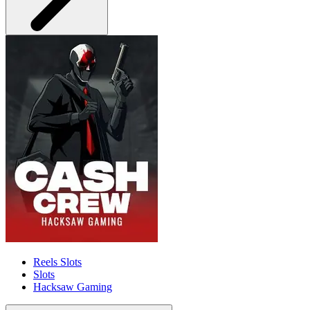
Reels Slots
Slots
Hacksaw Gaming