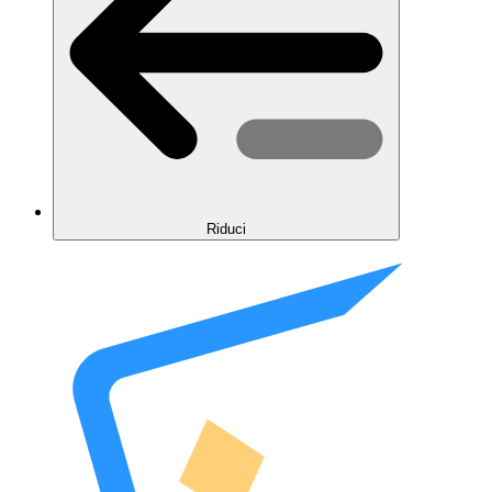
Riduci