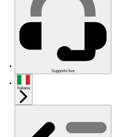
Supporto live
Italiana