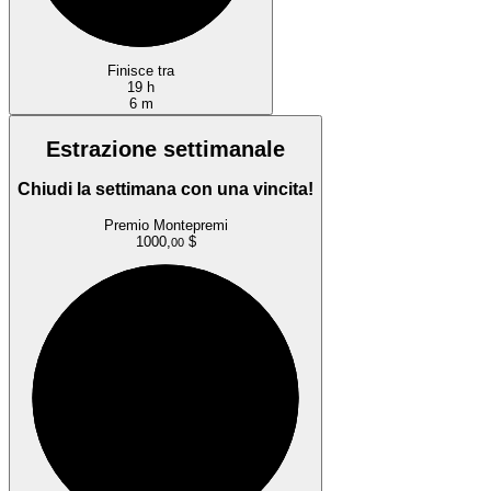
Finisce tra
19
h
6
m
Estrazione settimanale
Chiudi la settimana con una vincita!
Premio
Montepremi
1000
,
$
00