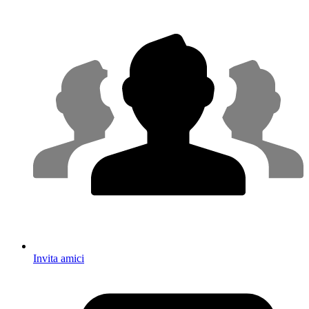
Invita amici