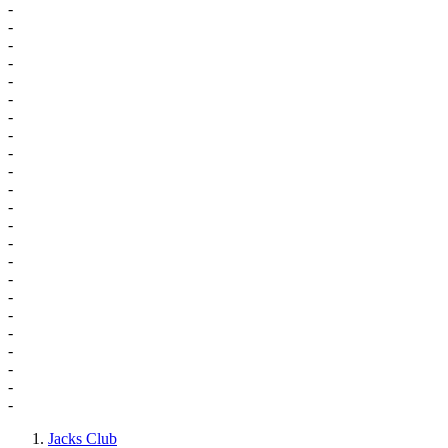
-
-
-
-
-
-
-
-
-
-
-
-
-
-
-
-
-
-
-
-
-
-
-
Jacks Club