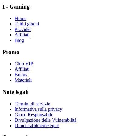
I - Gaming
Home
Tutti i giochi
Provider
Affiliati
Blog
Promo
Club VIP
Affiliati
Bonus
Materiali
Note legali
Termini di servizio
Informativa sulla privacy
Gioco Responsabile
Divulgazione delle Vulnerabilità
Dimostrabilmente equo