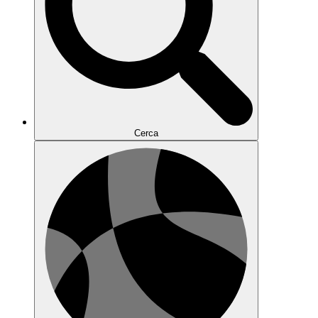
Cerca