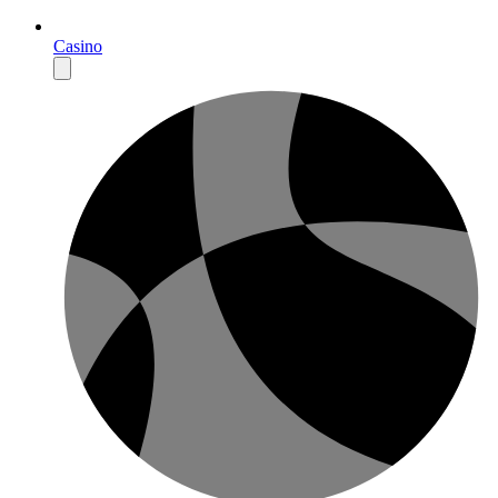
Casino