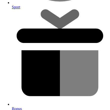
Sport
Bonus