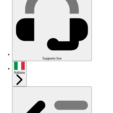
Supporto live
Italiana