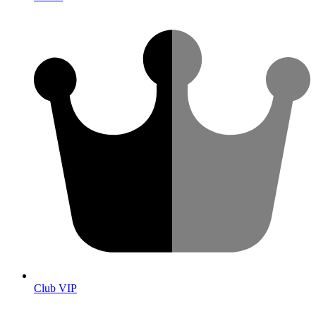
Club VIP