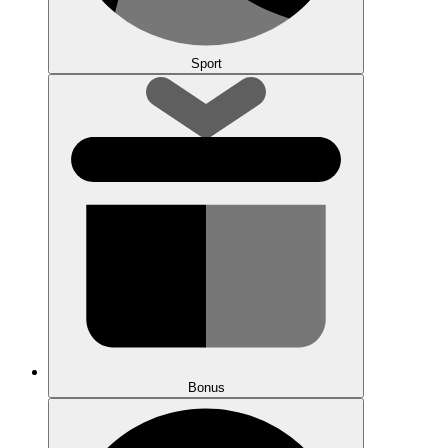
Sport
Bonus