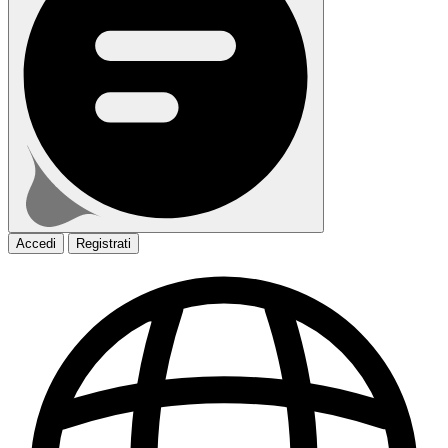
Accedi
Registrati