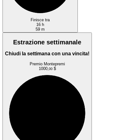
Finisce tra
16
h
59
m
Estrazione settimanale
Chiudi la settimana con una vincita!
Premio
Montepremi
1000
,
$
00