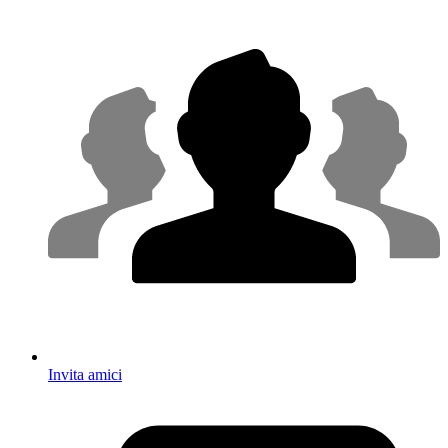
Invita amici