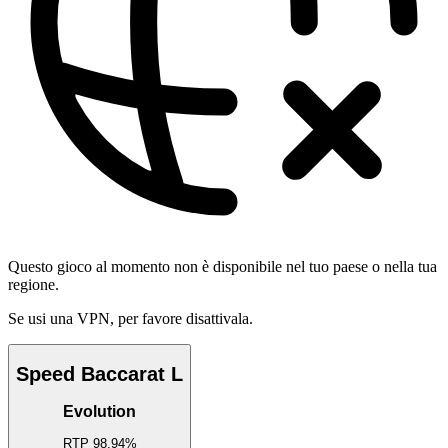
Questo gioco al momento non è disponibile nel tuo paese o nella tua
regione.
Se usi una VPN, per favore disattivala.
Speed Baccarat L
Evolution
RTP
98.94%