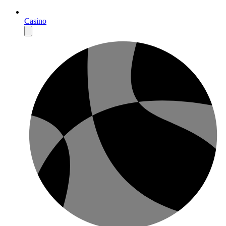
Casino