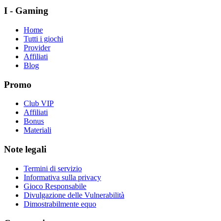
I - Gaming
Home
Tutti i giochi
Provider
Affiliati
Blog
Promo
Club VIP
Affiliati
Bonus
Materiali
Note legali
Termini di servizio
Informativa sulla privacy
Gioco Responsabile
Divulgazione delle Vulnerabilità
Dimostrabilmente equo