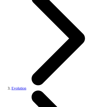
Evolution