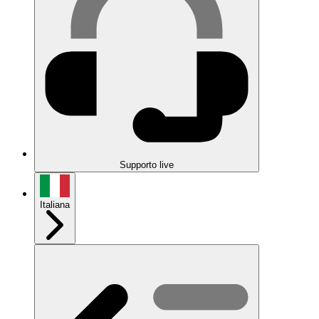
Supporto live
Italiana