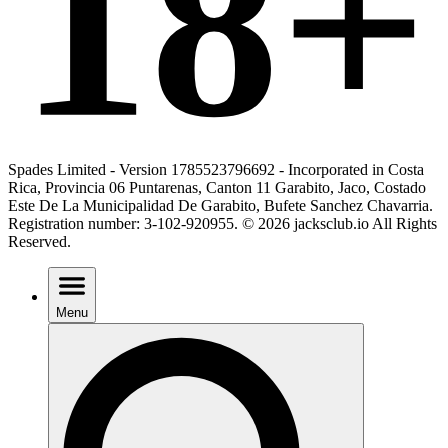
18+
Spades Limited - Version 1785523796692 - Incorporated in Costa
Rica, Provincia 06 Puntarenas, Canton 11 Garabito, Jaco, Costado
Este De La Municipalidad De Garabito, Bufete Sanchez Chavarria.
Registration number: 3-102-920955. © 2026 jacksclub.io All Rights
Reserved.
Menu