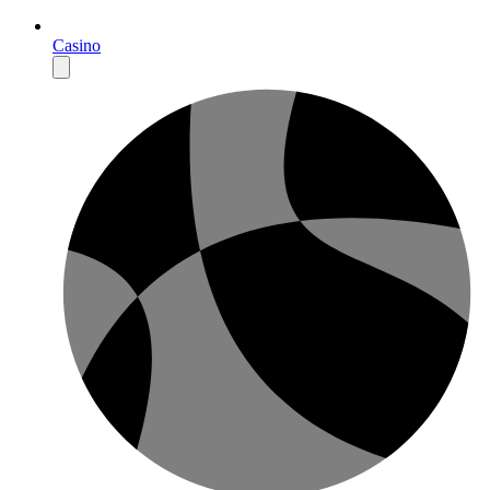
Casino