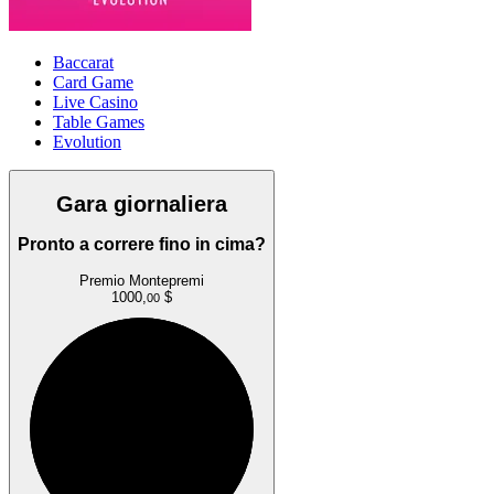
Baccarat
Card Game
Live Casino
Table Games
Evolution
Gara giornaliera
Pronto a correre fino in cima?
Premio
Montepremi
1000
,
$
00