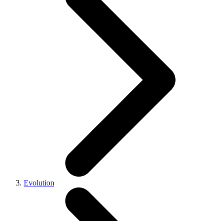
Evolution