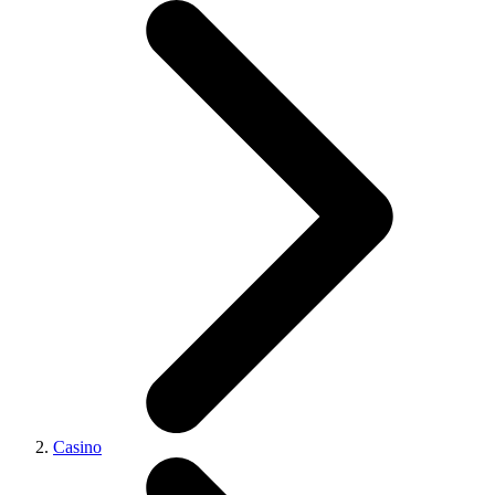
Casino