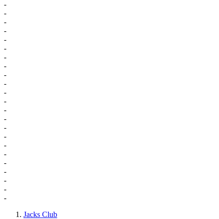
-
-
-
-
-
-
-
-
-
-
-
-
-
-
-
-
-
-
-
-
-
-
-
Jacks Club