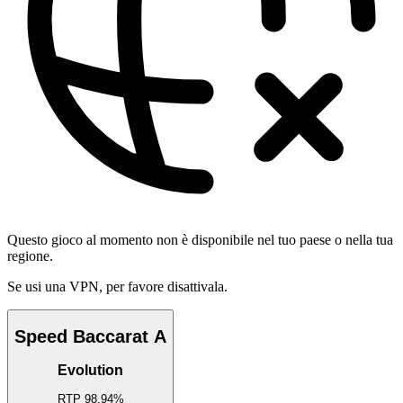
Questo gioco al momento non è disponibile nel tuo paese o nella tua
regione.
Se usi una VPN, per favore disattivala.
Speed Baccarat A
Evolution
RTP
98.94%