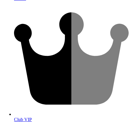
Club VIP