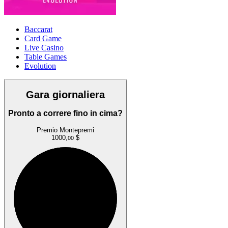
Baccarat
Card Game
Live Casino
Table Games
Evolution
Gara giornaliera
Pronto a correre fino in cima?
Premio
Montepremi
1000
,
$
00