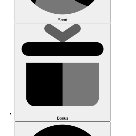
Sport
Bonus