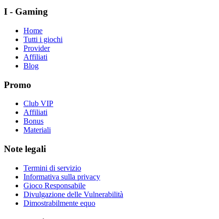
I - Gaming
Home
Tutti i giochi
Provider
Affiliati
Blog
Promo
Club VIP
Affiliati
Bonus
Materiali
Note legali
Termini di servizio
Informativa sulla privacy
Gioco Responsabile
Divulgazione delle Vulnerabilità
Dimostrabilmente equo