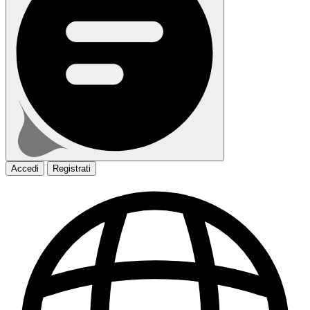
Accedi
Registrati