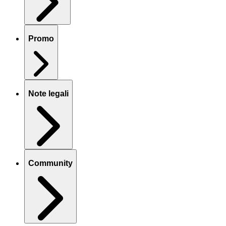
Promo
Note legali
Community