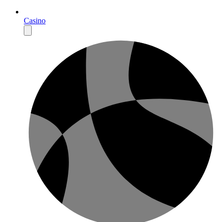
Casino