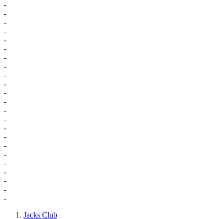
-
-
-
-
-
-
-
-
-
-
-
-
-
-
-
-
-
-
-
-
-
-
-
Jacks Club