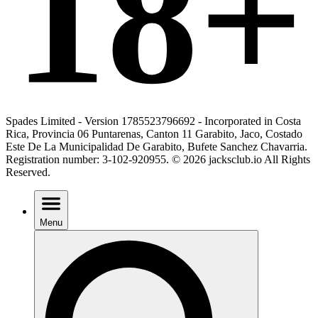
18+
Spades Limited - Version 1785523796692 - Incorporated in Costa
Rica, Provincia 06 Puntarenas, Canton 11 Garabito, Jaco, Costado
Este De La Municipalidad De Garabito, Bufete Sanchez Chavarria.
Registration number: 3-102-920955. © 2026 jacksclub.io All Rights
Reserved.
Menu