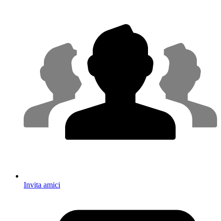
Invita amici