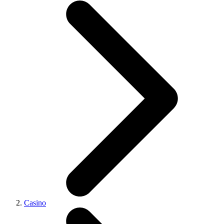
Casino