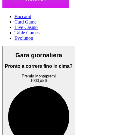
Baccarat
Card Game
Live Casino
Table Games
Evolution
Gara giornaliera
Pronto a correre fino in cima?
Premio
Montepremi
1000
,
$
00