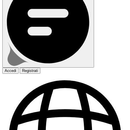
Accedi
Registrati