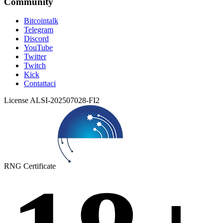
Community
Bitcointalk
Telegram
Discord
YouTube
Twitter
Twitch
Kick
Contattaci
License ALSI-202507028-FI2
RNG Certificate