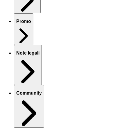
Promo
Note legali
Community