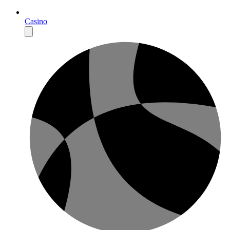
Casino