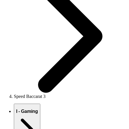
Speed Baccarat 3
I - Gaming