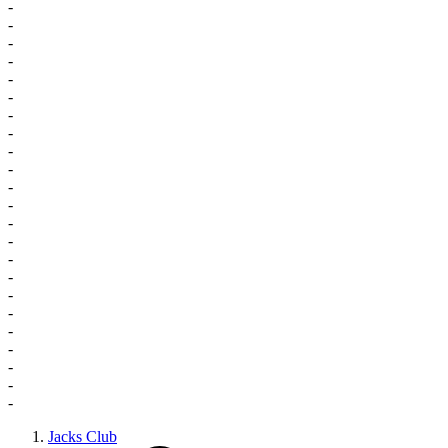
-
-
-
-
-
-
-
-
-
-
-
-
-
-
-
-
-
-
-
-
-
-
-
Jacks Club