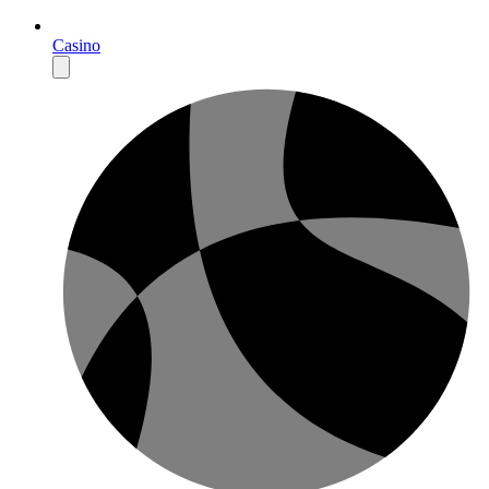
Casino