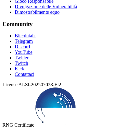
Gioco Responsabile
Divulgazione delle Vulnerabilità
Dimostrabilmente equo
Community
Bitcointalk
Telegram
Discord
YouTube
Twitter
Twitch
Kick
Contattaci
License ALSI-202507028-FI2
RNG Certificate