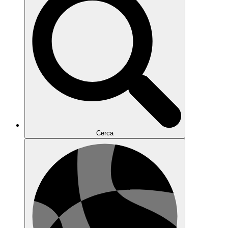
Cerca