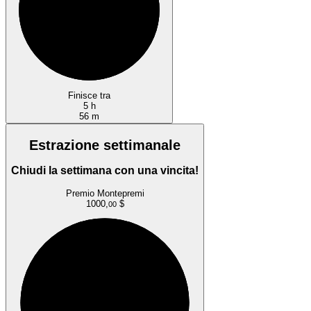
Finisce tra
5
h
56
m
Estrazione settimanale
Chiudi la settimana con una vincita!
Premio
Montepremi
1000
,
$
00