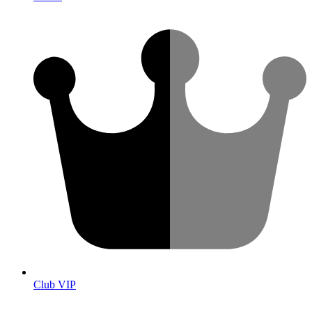
Club VIP