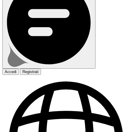
Accedi
Registrati