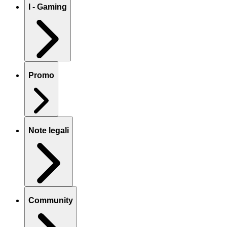
I - Gaming
Promo
Note legali
Community