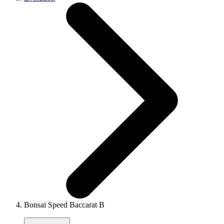
Bonsai Speed Baccarat B