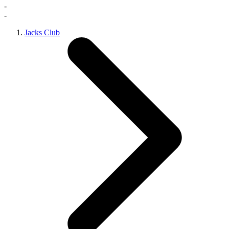
-
-
Jacks Club