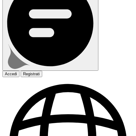
Accedi
Registrati