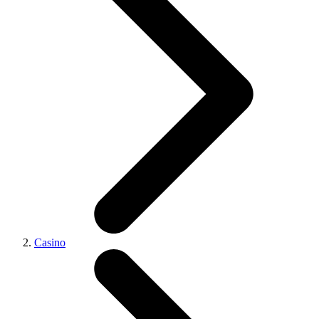
Casino