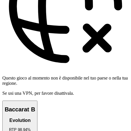
Questo gioco al momento non è disponibile nel tuo paese o nella tua
regione.
Se usi una VPN, per favore disattivala.
Baccarat B
Evolution
RTP
98.94%