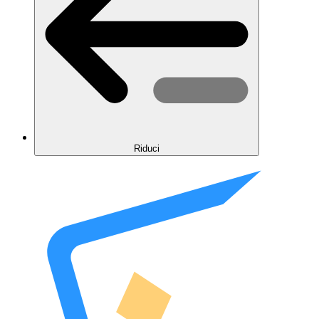
Riduci