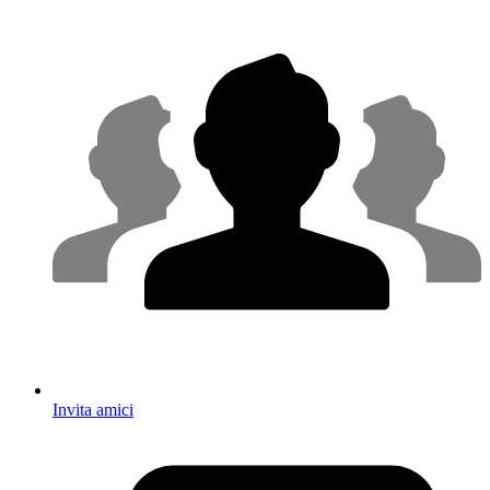
Invita amici