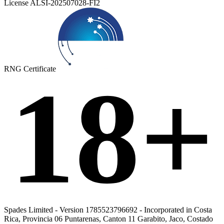
License ALSI-202507028-FI2
RNG Certificate
18+
Spades Limited - Version 1785523796692 - Incorporated in Costa
Rica, Provincia 06 Puntarenas, Canton 11 Garabito, Jaco, Costado