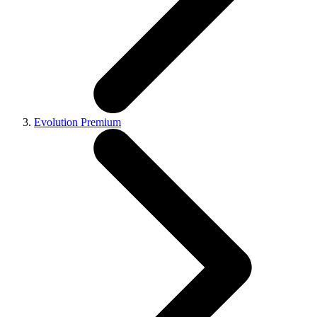
Evolution Premium