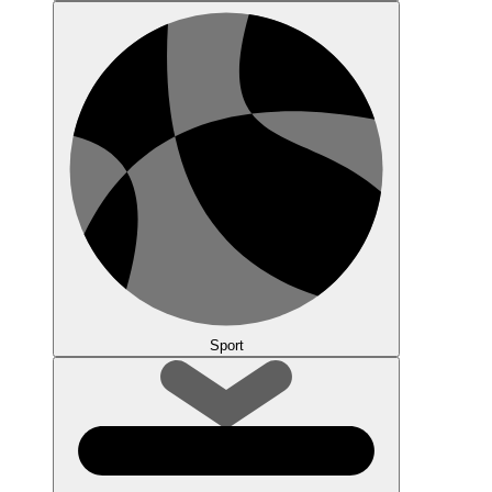
Sport