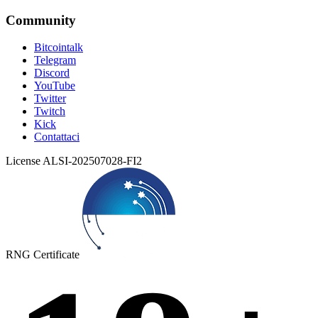
Community
Bitcointalk
Telegram
Discord
YouTube
Twitter
Twitch
Kick
Contattaci
License ALSI-202507028-FI2
RNG Certificate