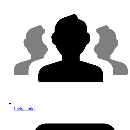
Invita amici