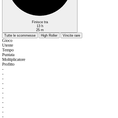
Finisce tra
13
h
25
m
Tutte le scommesse
High Roller
Vincite rare
Gioco
Utente
Tempo
Puntata
Moltiplicatore
Profitto
-
-
-
-
-
-
-
-
-
-
-