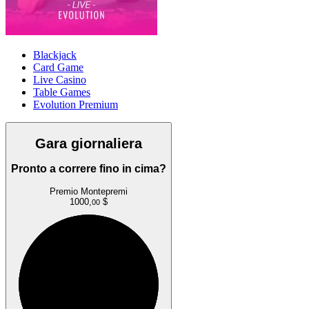
Blackjack
Card Game
Live Casino
Table Games
Evolution Premium
Gara giornaliera
Pronto a correre fino in cima?
Premio
Montepremi
1000
,
$
00