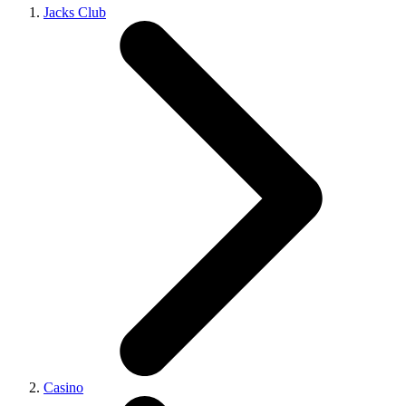
Jacks Club
Casino