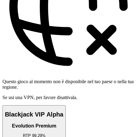
Questo gioco al momento non è disponibile nel tuo paese o nella tua
regione.
Se usi una VPN, per favore disattivala.
Blackjack VIP Alpha
Evolution Premium
RTP
99.29%