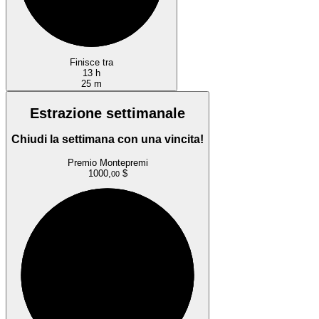
Finisce tra
13
h
25
m
Estrazione settimanale
Chiudi la settimana con una vincita!
Premio
Montepremi
1000
,
$
00