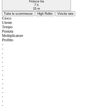
Finisce tra
7
h
15
m
Tutte le scommesse
High Roller
Vincite rare
Gioco
Utente
Tempo
Puntata
Moltiplicatore
Profitto
-
-
-
-
-
-
-
-
-
-
-
-
-
-
-