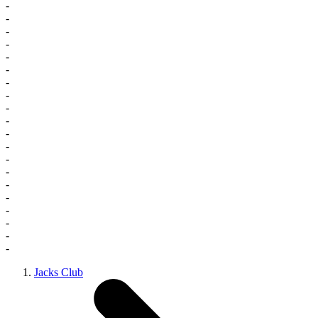
-
-
-
-
-
-
-
-
-
-
-
-
-
-
-
-
-
-
-
-
Jacks Club