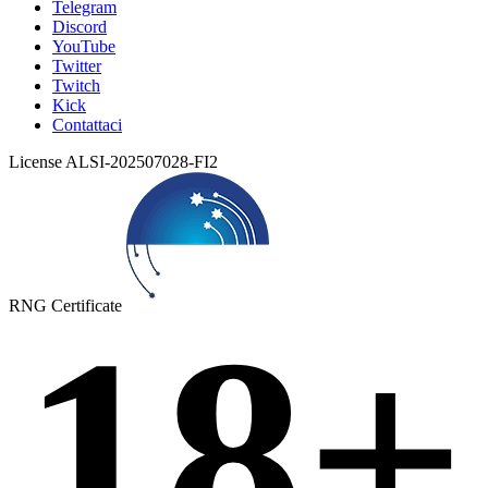
Telegram
Discord
YouTube
Twitter
Twitch
Kick
Contattaci
License ALSI-202507028-FI2
RNG Certificate
18+