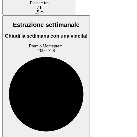
Finisce tra
7
h
15
m
Estrazione settimanale
Chiudi la settimana con una vincita!
Premio
Montepremi
1000
,
$
00