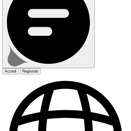
Accedi
Registrati