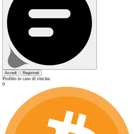
Accedi
Registrati
Profitto in caso di vincita:
0