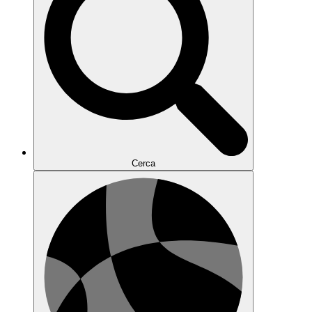
Cerca