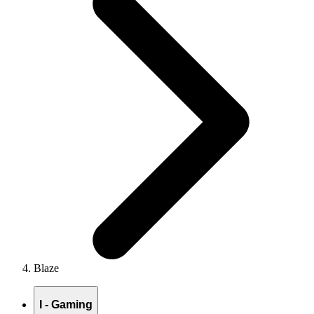
Blaze
I - Gaming