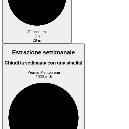
Finisce tra
3
h
29
m
Estrazione settimanale
Chiudi la settimana con una vincita!
Premio
Montepremi
1000
,
$
00