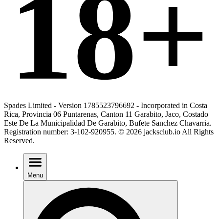
18+
Spades Limited - Version 1785523796692 - Incorporated in Costa
Rica, Provincia 06 Puntarenas, Canton 11 Garabito, Jaco, Costado
Este De La Municipalidad De Garabito, Bufete Sanchez Chavarria.
Registration number: 3-102-920955. © 2026 jacksclub.io All Rights
Reserved.
Menu