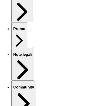
Promo
Note legali
Community