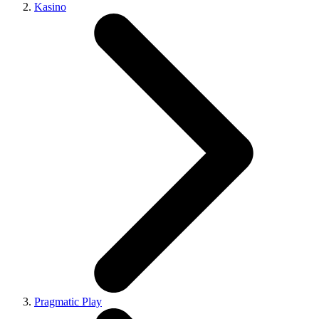
Kasino
Pragmatic Play