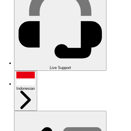
Live Support
Indonesian