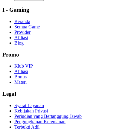
I - Gaming
Beranda
Semua Game
Provider
Afiliasi
Blog
Promo
Klub VIP
Afiliasi
Bonus
Materi
Legal
Syarat Layanan
Kebijakan Privasi
Perjudian yang Bertanggung Jawab
Pengungkapan Kerentanan
Terbukti Adil