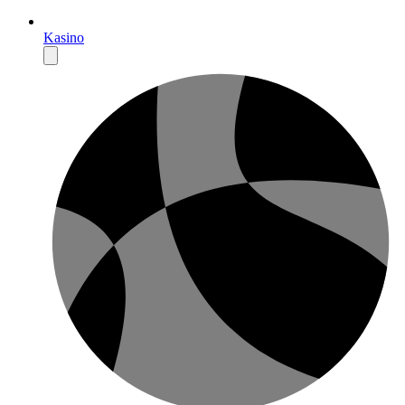
Kasino