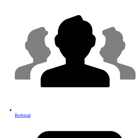
Referral