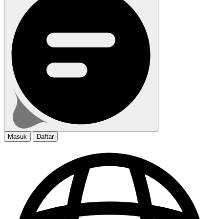
Masuk
Daftar