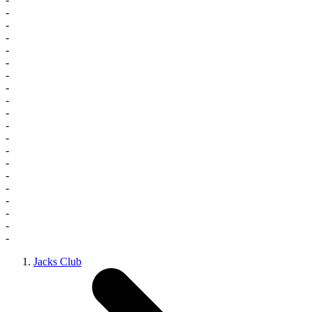
-
-
-
-
-
-
-
-
-
-
-
-
-
-
-
-
-
-
-
Jacks Club