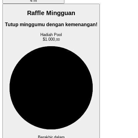
4
m
Raffle Mingguan
Tutup minggumu dengan kemenangan!
Hadiah
Pool
$
1
.
000
,
00
Berakhir dalam