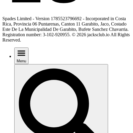
Spades Limited - Version 1785523796692 - Incorporated in Costa
Rica, Provincia 06 Puntarenas, Canton 11 Garabito, Jaco, Costado
Este De La Municipalidad De Garabito, Bufete Sanchez Chavarria.
Registration number: 3-102-920955. © 2026 jacksclub.io All Rights
Reserved.
Menu