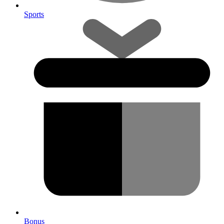
Sports
Bonus