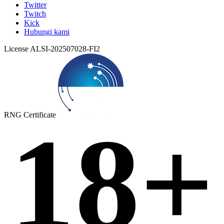
Twitter
Twitch
Kick
Hubungi kami
License ALSI-202507028-FI2
RNG Certificate
18+