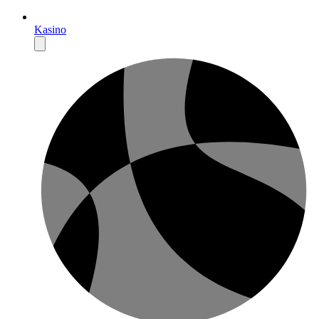
Kasino