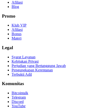
Afiliasi
Blog
Promo
Klub VIP
Afiliasi
Bonus
Materi
Legal
Syarat Layanan
Kebijakan Privasi
Perjudian yang Bertanggung Jawab
Pengungkapan Kerentanan
Terbukti Adil
Komunitas
Bitcointalk
Telegram
Discord
YouTube