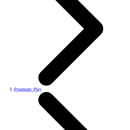
Pragmatic Play