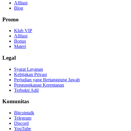
Afiliasi
Blog
Promo
Klub VIP
Afiliasi
Bonus
Materi
Legal
Syarat Layanan
Kebijakan Privasi
Perjudian yang Bertanggung Jawab
Pengungkapan Kerentanan
Terbukti Adil
Komunitas
Bitcointalk
Telegram
Discord
YouTube