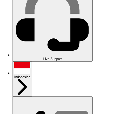
Live Support
Indonesian