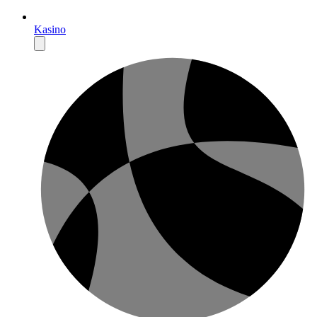
Kasino