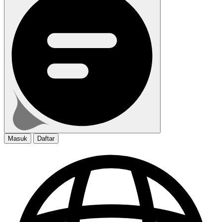
Masuk
Daftar