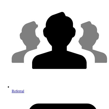
Referral