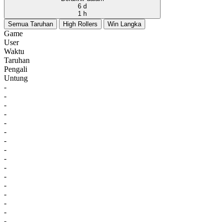
6
d
1
h
Semua Taruhan
High Rollers
Win Langka
Game
User
Waktu
Taruhan
Pengali
Untung
-
-
-
-
-
-
-
-
-
-
-
-
-
-
-
-