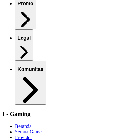
Promo
Legal
Komunitas
I - Gaming
Beranda
Semua Game
Provider