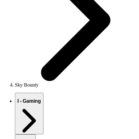
Sky Bounty
I - Gaming