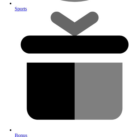
Sports
Bonus