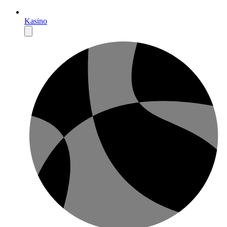
Kasino