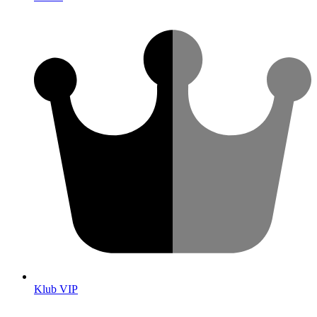
Klub VIP