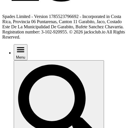
Spades Limited - Version 1785523796692 - Incorporated in Costa
Rica, Provincia 06 Puntarenas, Canton 11 Garabito, Jaco, Costado
Este De La Municipalidad De Garabito, Bufete Sanchez Chavarria.
Registration number: 3-102-920955. © 2026 jacksclub.io All Rights
Reserved.
Menu