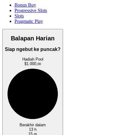
Bonus Buy
Progressive Slots
Slots
Pragmatic Play
Balapan Harian
Siap ngebut ke puncak?
Hadiah
Pool
$
1
.
000
,
00
Berakhir dalam
13
h
15
m