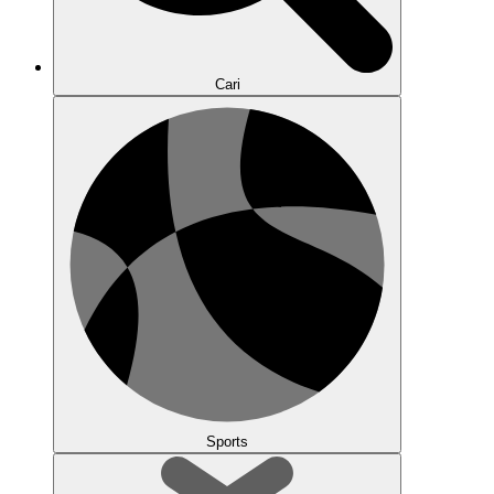
Cari
Sports