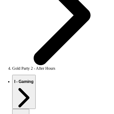
Gold Party 2 - After Hours
I - Gaming