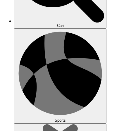
Cari
Sports