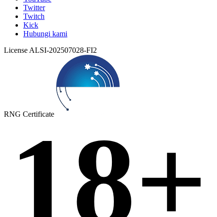
Twitter
Twitch
Kick
Hubungi kami
License ALSI-202507028-FI2
RNG Certificate
18+