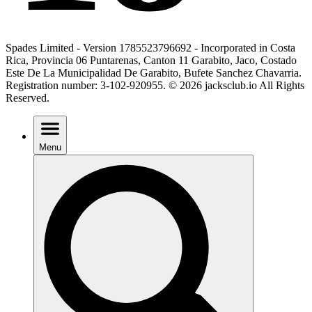
Spades Limited - Version 1785523796692 - Incorporated in Costa
Rica, Provincia 06 Puntarenas, Canton 11 Garabito, Jaco, Costado
Este De La Municipalidad De Garabito, Bufete Sanchez Chavarria.
Registration number: 3-102-920955. © 2026 jacksclub.io All Rights
Reserved.
Menu