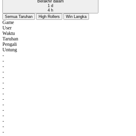
Berakhir dalam
1
d
4
h
Semua Taruhan
High Rollers
Win Langka
Game
User
Waktu
Taruhan
Pengali
Untung
-
-
-
-
-
-
-
-
-
-
-
-
-
-
-