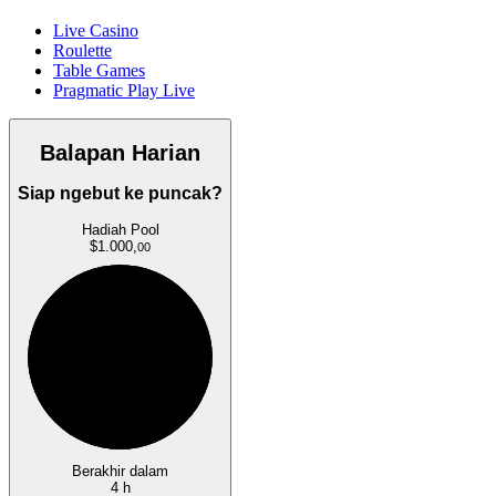
Live Casino
Roulette
Table Games
Pragmatic Play Live
Balapan Harian
Siap ngebut ke puncak?
Hadiah
Pool
$
1
.
000
,
00
Berakhir dalam
4
h