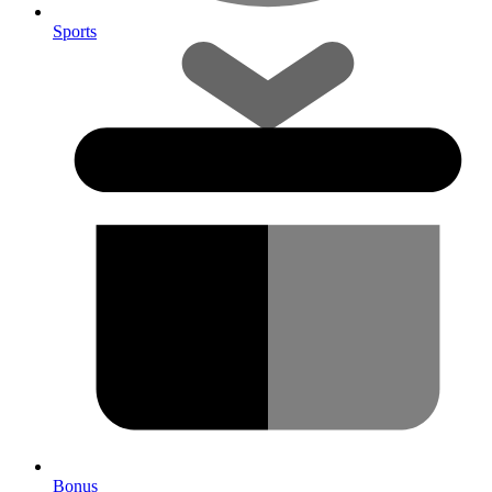
Sports
Bonus