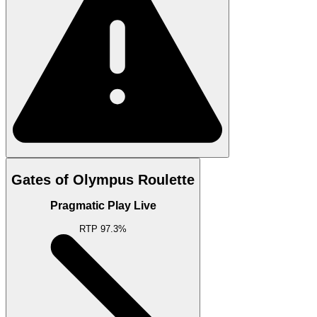
Gates of Olympus Roulette
Pragmatic Play Live
RTP
97.3%