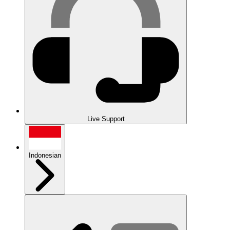
Live Support
Indonesian