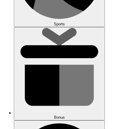
Sports
Bonus