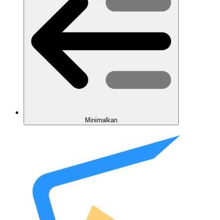
Minimalkan