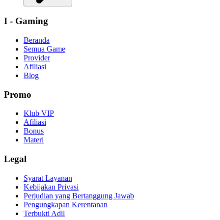
I - Gaming
Beranda
Semua Game
Provider
Afiliasi
Blog
Promo
Klub VIP
Afiliasi
Bonus
Materi
Legal
Syarat Layanan
Kebijakan Privasi
Perjudian yang Bertanggung Jawab
Pengungkapan Kerentanan
Terbukti Adil