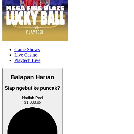
Game Shows
Live Casino
Playtech Live
Balapan Harian
Siap ngebut ke puncak?
Hadiah
Pool
$
1
.
000
,
00