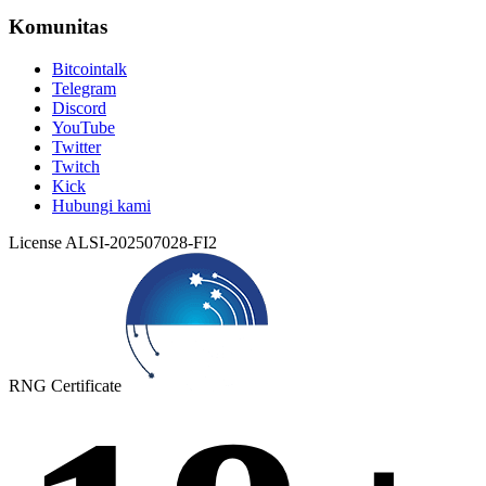
Komunitas
Bitcointalk
Telegram
Discord
YouTube
Twitter
Twitch
Kick
Hubungi kami
License ALSI-202507028-FI2
RNG Certificate