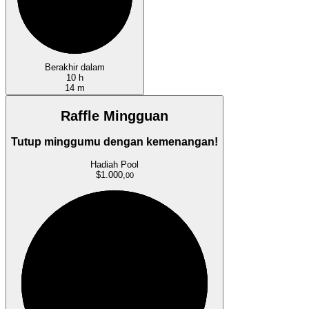
Berakhir dalam
10
h
14
m
Raffle Mingguan
Tutup minggumu dengan kemenangan!
Hadiah
Pool
$
1
.
000
,
00