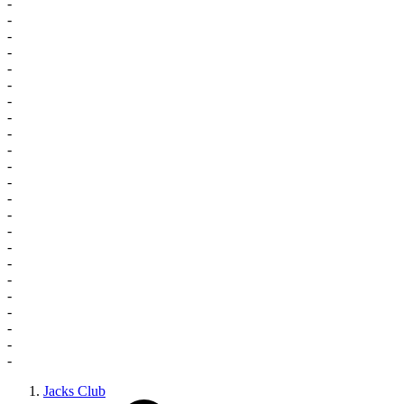
-
-
-
-
-
-
-
-
-
-
-
-
-
-
-
-
-
-
-
-
-
-
-
Jacks Club