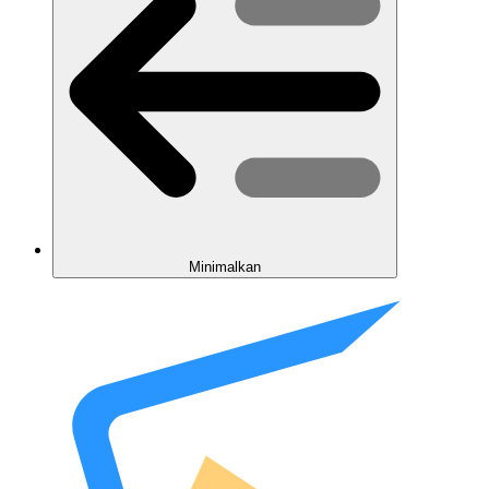
Minimalkan