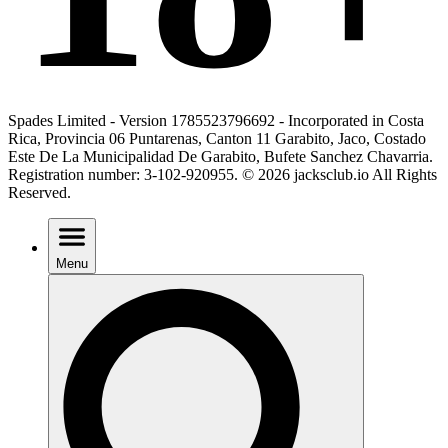
Spades Limited - Version 1785523796692 - Incorporated in Costa
Rica, Provincia 06 Puntarenas, Canton 11 Garabito, Jaco, Costado
Este De La Municipalidad De Garabito, Bufete Sanchez Chavarria.
Registration number: 3-102-920955. © 2026 jacksclub.io All Rights
Reserved.
Menu