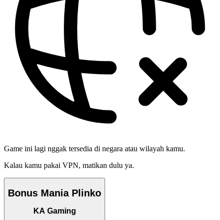
Game ini lagi nggak tersedia di negara atau wilayah kamu.
Kalau kamu pakai VPN, matikan dulu ya.
Bonus Mania Plinko
KA Gaming