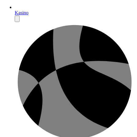
Kasino