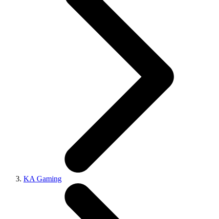
KA Gaming