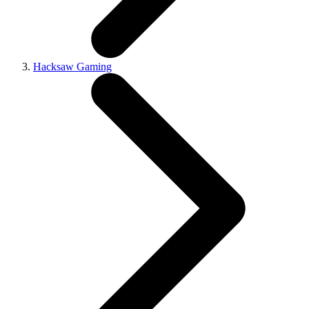
Hacksaw Gaming