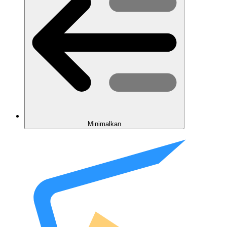
Minimalkan