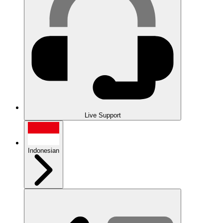
Live Support
Indonesian