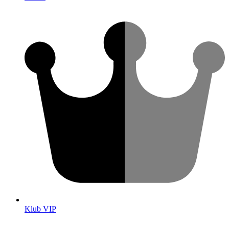
Klub VIP