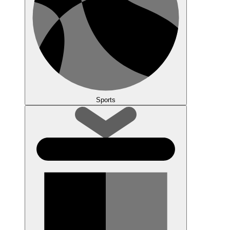
Sports