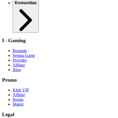
Komunitas
I - Gaming
Beranda
Semua Game
Provider
Afiliasi
Blog
Promo
Klub VIP
Afiliasi
Bonus
Materi
Legal