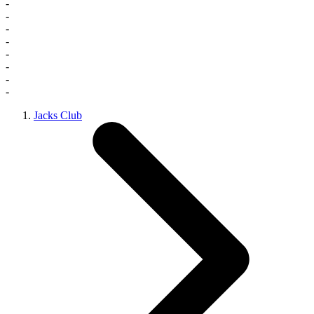
-
-
-
-
-
-
-
-
Jacks Club