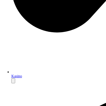
Kasino