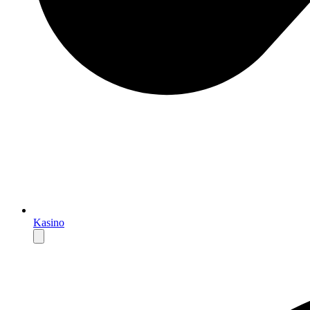
Kasino