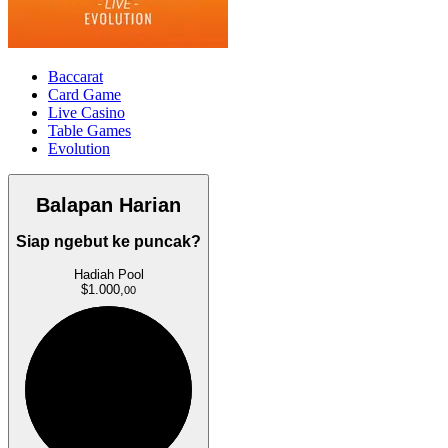
Baccarat
Card Game
Live Casino
Table Games
Evolution
Balapan Harian
Siap ngebut ke puncak?
Hadiah
Pool
$
1
.
000
,
00