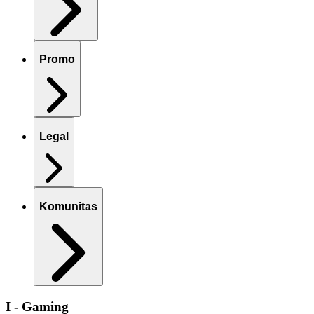
Promo
Legal
Komunitas
I - Gaming