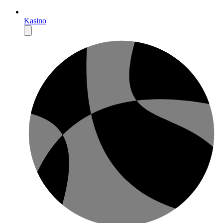
Kasino