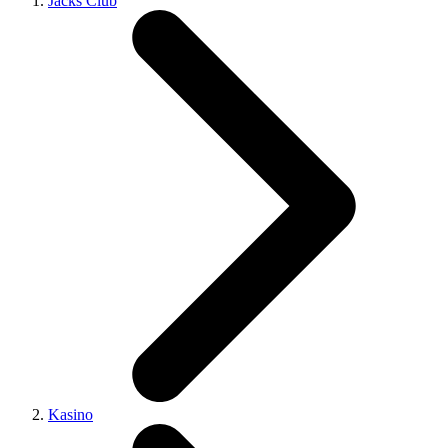
Jacks Club
Kasino