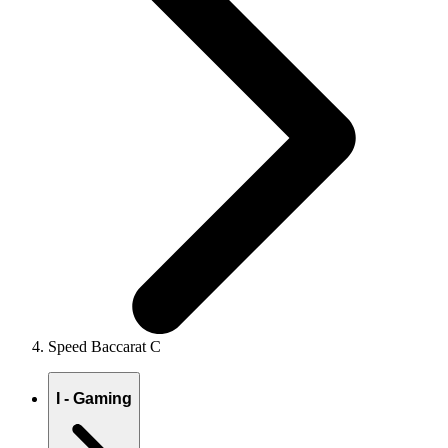
Speed Baccarat C
I - Gaming