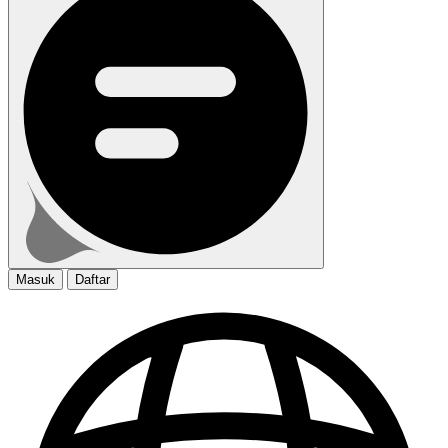
Masuk
Daftar