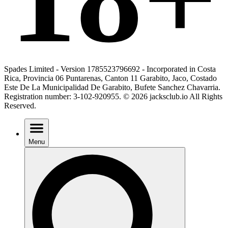
Spades Limited - Version 1785523796692 - Incorporated in Costa
Rica, Provincia 06 Puntarenas, Canton 11 Garabito, Jaco, Costado
Este De La Municipalidad De Garabito, Bufete Sanchez Chavarria.
Registration number: 3-102-920955. © 2026 jacksclub.io All Rights
Reserved.
Menu