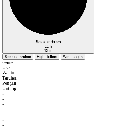
Berakhir dalam
11
h
13
m
Semua Taruhan
High Rollers
Win Langka
Game
User
Waktu
Taruhan
Pengali
Untung
-
-
-
-
-
-
-