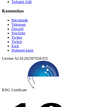
Terbukti Adil
Komunitas
Bitcointalk
Telegram
Discord
YouTube
Twitter
Twitch
Kick
Hubungi kami
License ALSI-202507028-FI2
RNG Certificate