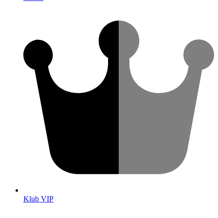
Klub VIP