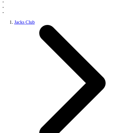
-
-
-
Jacks Club