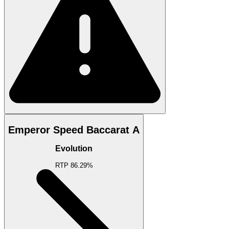
Emperor Speed Baccarat A
Evolution
RTP
86.29%