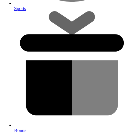
Sports
Bonus