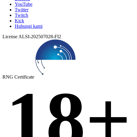
YouTube
Twitter
Twitch
Kick
Hubungi kami
License ALSI-202507028-FI2
RNG Certificate
18+