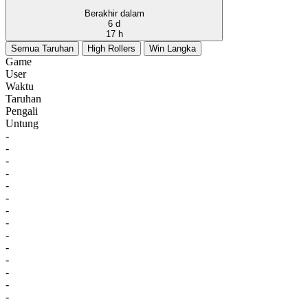
Berakhir dalam
6
d
17
h
Semua Taruhan
High Rollers
Win Langka
Game
User
Waktu
Taruhan
Pengali
Untung
-
-
-
-
-
-
-
-
-
-
-
-
-
-