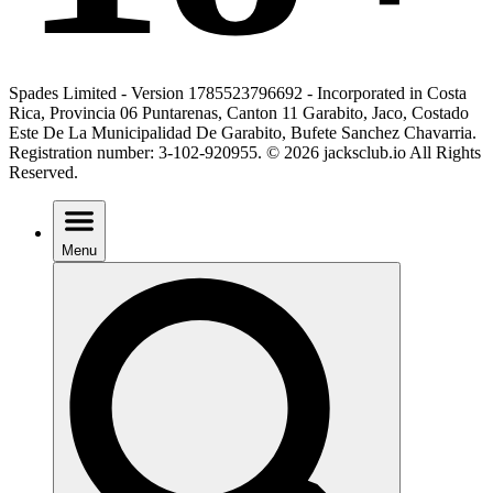
Spades Limited - Version 1785523796692 - Incorporated in Costa
Rica, Provincia 06 Puntarenas, Canton 11 Garabito, Jaco, Costado
Este De La Municipalidad De Garabito, Bufete Sanchez Chavarria.
Registration number: 3-102-920955. © 2026 jacksclub.io All Rights
Reserved.
Menu