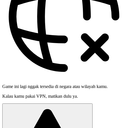
Game ini lagi nggak tersedia di negara atau wilayah kamu.
Kalau kamu pakai VPN, matikan dulu ya.