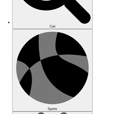
Cari
Sports