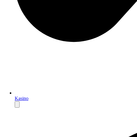
Kasino