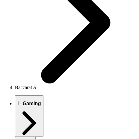
Baccarat A
I - Gaming