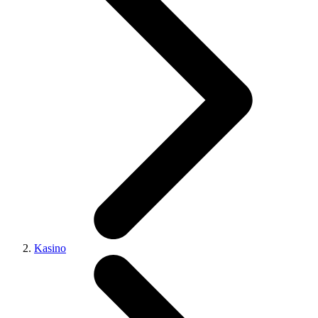
Kasino