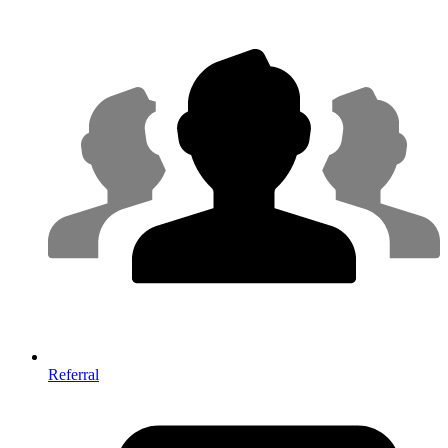
Referral