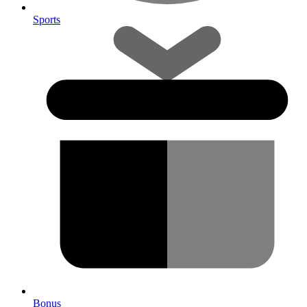
Sports
Bonus