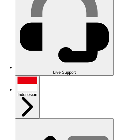
Live Support
Indonesian