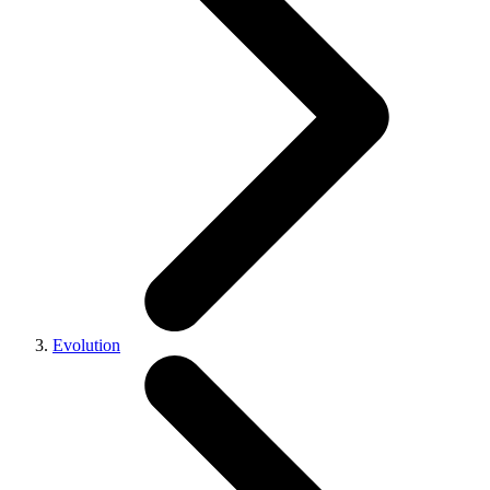
Evolution