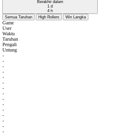
Berakhir dalam
1
d
4
h
Semua Taruhan
High Rollers
Win Langka
Game
User
Waktu
Taruhan
Pengali
Untung
-
-
-
-
-
-
-
-
-
-
-
-
-
-
-