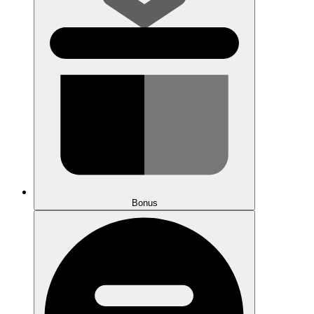
Bonus