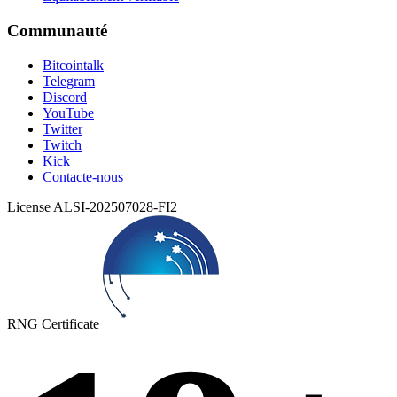
Communauté
Bitcointalk
Telegram
Discord
YouTube
Twitter
Twitch
Kick
Contacte-nous
License ALSI-202507028-FI2
RNG Certificate