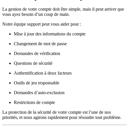
La gestion de votre compte doit être simple, mais il peut arriver que
vous ayez besoin d’un coup de main.
Notre équipe support peut vous aider pour :
Mise à jour des informations du compte
Changement de mot de passe
Demandes de vérification
Questions de sécurité
Authentification à deux facteurs
Outils de jeu responsable
Demandes d’auto-exclusion
Restrictions de compte
La protection de la sécurité de votre compte est l’une de nos
priorités, et nous agirons rapidement pour résoudre tout problème.