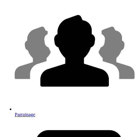
Parrainage