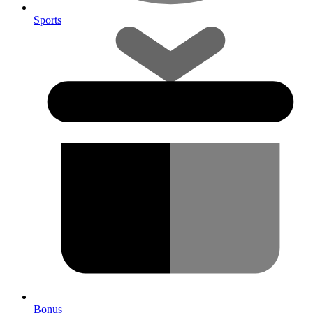
Sports
Bonus