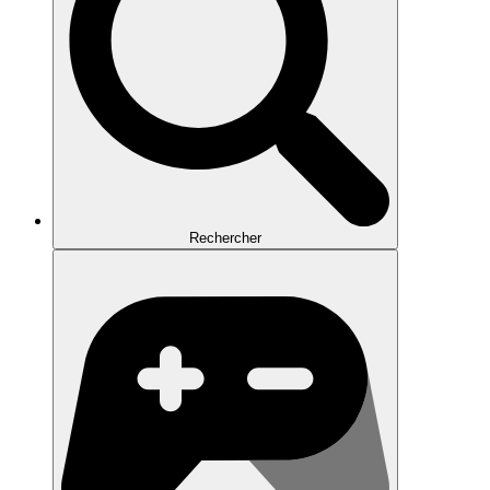
Rechercher