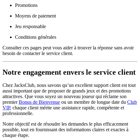
Promotions
Moyens de paiement
Jeu responsable
Conditions générales
Consulter ces pages peut vous aider à trouver la réponse sans avoir
besoin de contacter le service client.
Notre engagement envers le service client
Chez JacksClub, nous savons qu’un excellent support client est tout
aussi important que de proposer de grands jeux et des promotions
attractives. Que vous soyez un nouveau joueur qui réclame son
premier
Bonus de Bienvenue
ou un membre de longue date du
Club
VIP
, chaque client mérite une assistance rapide, compétente et
professionnelle.
Notre objectif est de résoudre les demandes le plus efficacement
possible, tout en fournissant des informations claires et exactes à
chaque étape.