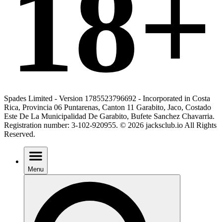
18+
Spades Limited - Version 1785523796692 - Incorporated in Costa
Rica, Provincia 06 Puntarenas, Canton 11 Garabito, Jaco, Costado
Este De La Municipalidad De Garabito, Bufete Sanchez Chavarria.
Registration number: 3-102-920955. © 2026 jacksclub.io All Rights
Reserved.
Menu