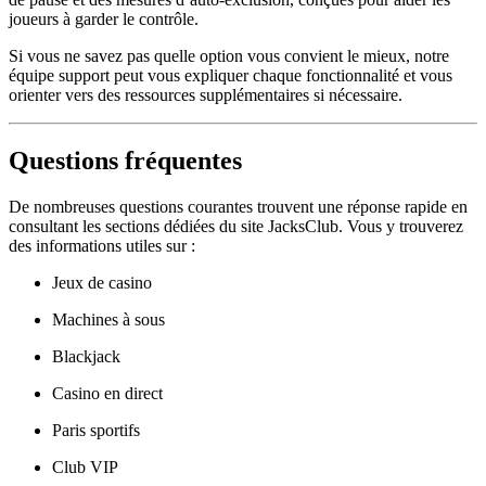
joueurs à garder le contrôle.
Si vous ne savez pas quelle option vous convient le mieux, notre
équipe support peut vous expliquer chaque fonctionnalité et vous
orienter vers des ressources supplémentaires si nécessaire.
Questions fréquentes
De nombreuses questions courantes trouvent une réponse rapide en
consultant les sections dédiées du site JacksClub. Vous y trouverez
des informations utiles sur :
Jeux de casino
Machines à sous
Blackjack
Casino en direct
Paris sportifs
Club VIP