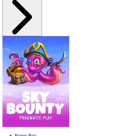
Bonus Buy