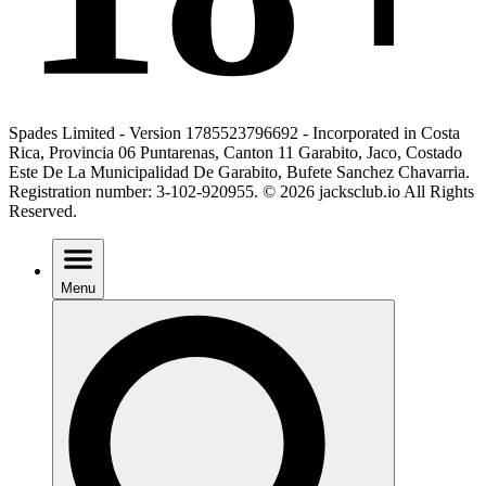
Spades Limited - Version 1785523796692 - Incorporated in Costa
Rica, Provincia 06 Puntarenas, Canton 11 Garabito, Jaco, Costado
Este De La Municipalidad De Garabito, Bufete Sanchez Chavarria.
Registration number: 3-102-920955. © 2026 jacksclub.io All Rights
Reserved.
Menu