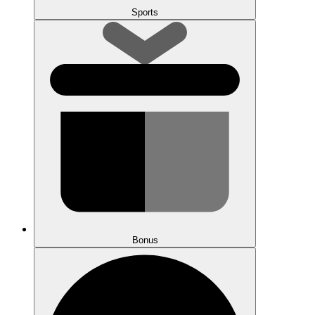
Sports
Bonus