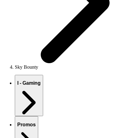
Sky Bounty
I - Gaming
Promos