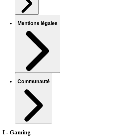
Mentions légales
Communauté
I - Gaming