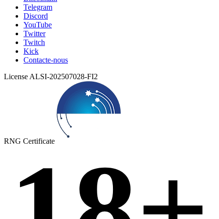
Telegram
Discord
YouTube
Twitter
Twitch
Kick
Contacte-nous
License ALSI-202507028-FI2
RNG Certificate
18+