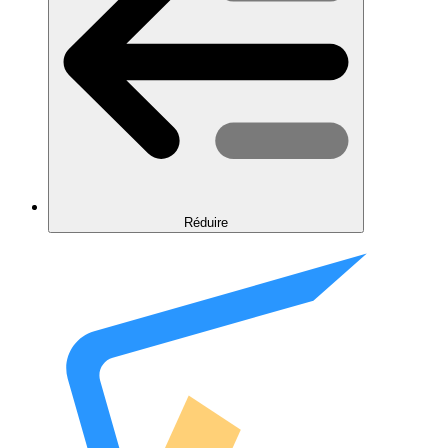
Réduire