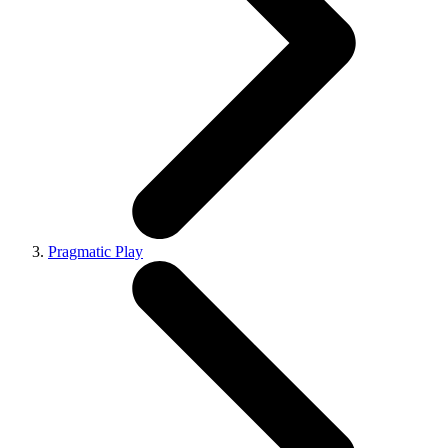
Pragmatic Play