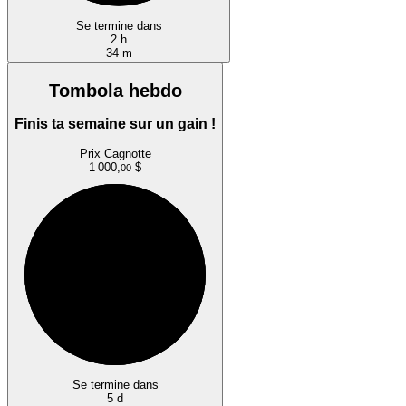
Se termine dans
2
h
34
m
Tombola hebdo
Finis ta semaine sur un gain !
Prix
Cagnotte
1
000
,
$
00
Se termine dans
5
d