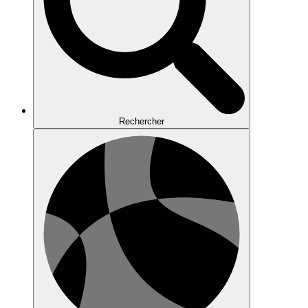
Rechercher