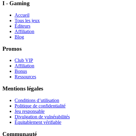
I - Gaming
Accueil
Tous les jeux
Éditeurs
Affiliation
Blog
Promos
Club VIP
Affiliation
Bonus
Ressources
Mentions légales
Conditions d’utilisation
Politique de confidentialité
Jeu responsable
Divulgation de vulnérabilités
Équitablement vérifiable
Communauté