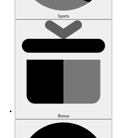
Sports
Bonus